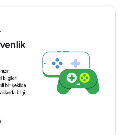
y
üvenlik
nızın
l bilgileri
li bir şekilde
akkında bilgi