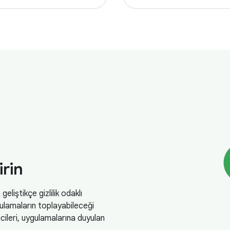
irin
eliştikçe gizlilik odaklı
ygulamaların toplayabileceği
icileri, uygulamalarına duyulan