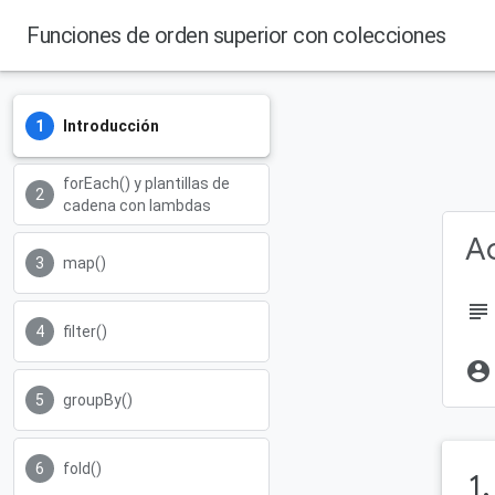
Funciones de orden superior con colecciones
Introducción
forEach() y plantillas de
cadena con lambdas
Ac
map()
subject
filter()
account_circle
groupBy()
fold()
1