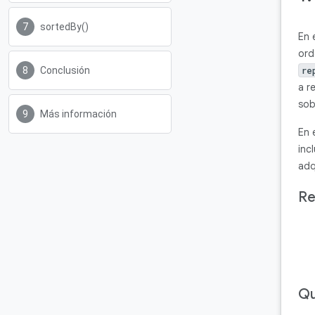
sortedBy()
En 
ord
Conclusión
re
a r
sob
Más información
En 
inc
adq
Re
Qu