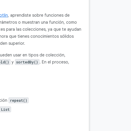
tlin
, aprendiste sobre funciones de
arámetros o muestran una función, como
tes para las colecciones, ya que te ayudan
Ahora que tienes conocimientos sólidos
rden superior.
ueden usar en tipos de colección,
y
. En el proceso,
old()
sortedBy()
nción
repeat()
List