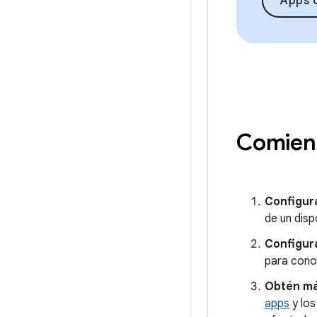
Apps o
Comienz
Configur
de un disp
Configur
para cono
Obtén má
apps
y lo