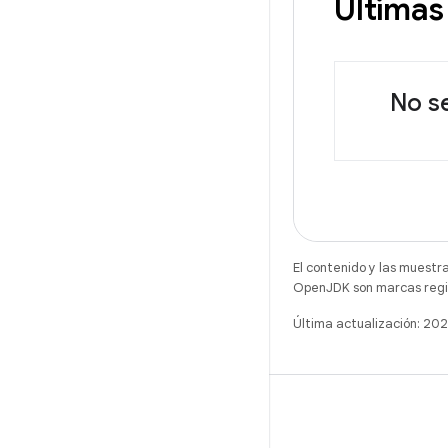
Últimas
No s
El contenido y las muestr
OpenJDK son marcas regis
Última actualización: 20