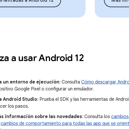
rientadas a Android 12
Más in
a a usar Android 12
a un entorno de ejecución
: Consulta
Cómo descargar Andro
ositivo Google Pixel o configurar un emulador.
a Android Studio
: Prueba el SDK y las herramientas de Androi
cer los pasos.
s información sobre las novedades
: Consulta los
cambios
s
cambios de comportamiento para todas las app que se orient