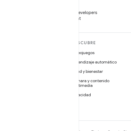
WeChat
Sigue a Android Developers
en WeChat
MÁS ANDROID
DESCUBRE
Android
Videojuegos
Android para empresas
Aprendizaje automático
Seguridad
Salud y bienestar
Código abierto
Cámara y contenido
multimedia
Noticias
Privacidad
Blog
5G
Podcasts