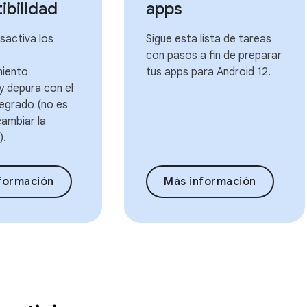
ibilidad
apps
sactiva los
Sigue esta lista de tareas
e
con pasos a fin de preparar
iento
tus apps para Android 12.
 y depura con el
tegrado (no es
ambiar la
).
formación
Más información