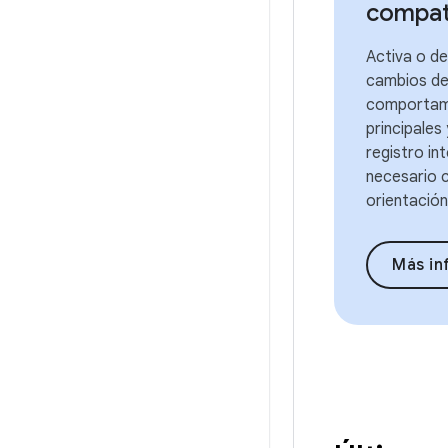
compat
Activa o de
cambios d
comportam
principales
registro in
necesario c
orientación
Más in