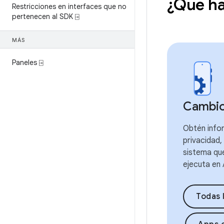
¿Qué ha
Restricciones en interfaces que no
pertenecen al SDK ⍈
MÁS
Paneles ⍈
Cambio
Obtén info
privacidad,
sistema qu
ejecuta en 
Todas 