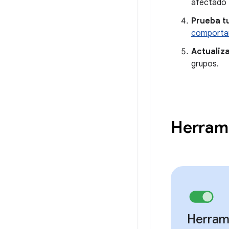
afectado 
Prueba t
comporta
Actualiza
grupos.
Herrami
Herram