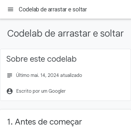
menu
Codelab de arrastar e soltar
Codelab de arrastar e soltar
Nesta página
1. Antes de começar
Pré-requisitos
Sobre este codelab
O que você vai fazer
O que é necessário
2. Um evento de arrastar e soltar
subject
Último mai. 14, 2024 atualizado
account_circle
Escrito por um Googler
1. Antes de começar