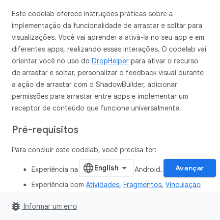
Este codelab oferece instruções práticas sobre a
implementação da funcionalidade de arrastar e soltar para
visualizações. Você vai aprender a ativá-la no seu app e em
diferentes apps, realizando essas interações. O codelab vai
orientar você no uso do
DropHelper
para ativar o recurso
de arrastar e soltar, personalizar o feedback visual durante
a ação de arrastar com o ShadowBuilder, adicionar
permissões para arrastar entre apps e implementar um
receptor de conteúdo que funcione universalmente.
Pré-requisitos
Para concluir este codelab, você precisa ter:
Avançar
Experiência na criação de apps Android.
Experiência com
Atividades
,
Fragmentos
,
Vinculação
de visualizações
e
layouts xml
.
bug_report
Informar um erro
O que você vai fazer