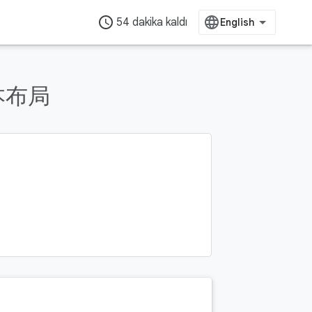
access_time
54 dakika kaldı
本布局