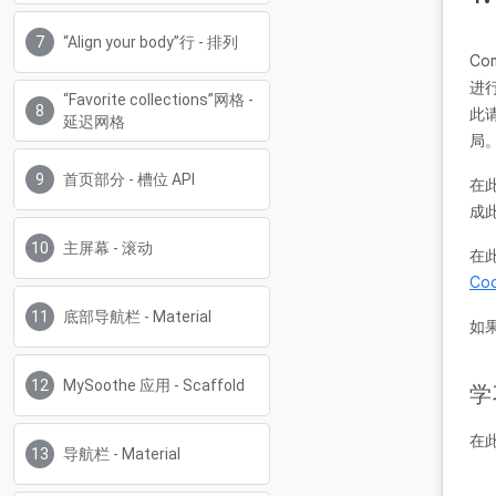
“Align your body”行 - 排列
C
进行
“Favorite collections”网格 -
此请
延迟网格
局
首页部分 - 槽位 API
在此
成
主屏幕 - 滚动
在
Cod
底部导航栏 - Material
如
MySoothe 应用 - Scaffold
学
在此
导航栏 - Material