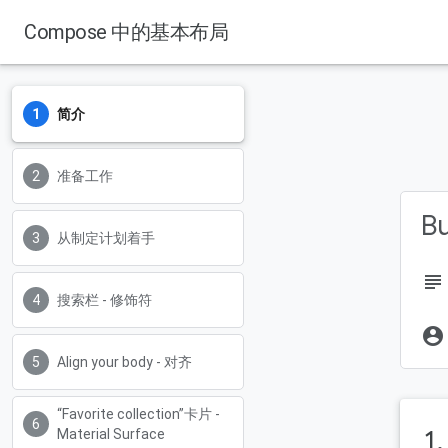
Compose 中的基本布局
简介
准备工作
B
从制定计划着手
subject
搜索栏 - 修饰符
account_circle
Align your body - 对齐
“Favorite collection”卡片 -
1
Material Surface