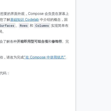
想要的界面外观，Compose 会负责在屏幕上
定您了解
基础知识 Codelab
中介绍的概念，因
、
和
实现简单布
Surfaces
Rows
Columns
局。
会了解各种
开箱即用型可组合项
和
修饰符
。完
互动，请改为完成
“在 Compose 中使用状态”
习代码：