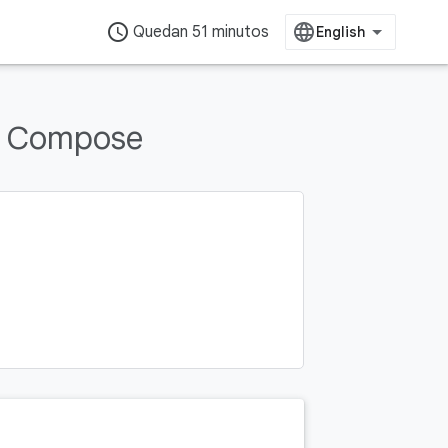
access_time
Quedan 51 minutos
k Compose