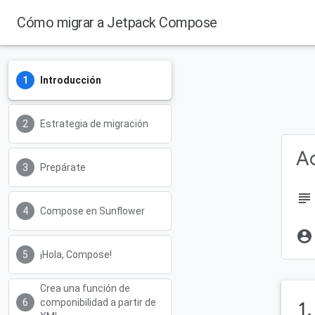
Cómo migrar a Jetpack Compose
Introducción
Estrategia de migración
Ac
Prepárate
subject
Compose en Sunflower
account_circle
¡Hola, Compose!
Crea una función de
componibilidad a partir de
1