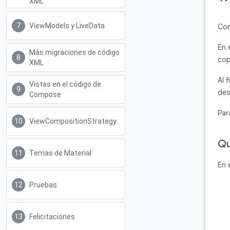
XML
ViewModels y LiveData
Com
En 
Más migraciones de código
cop
XML
Al 
Vistas en el código de
des
Compose
Par
ViewCompositionStrategy
Qu
Temas de Material
En 
Pruebas
Felicitaciones