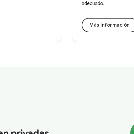
adecuado.
Más información
an privadas