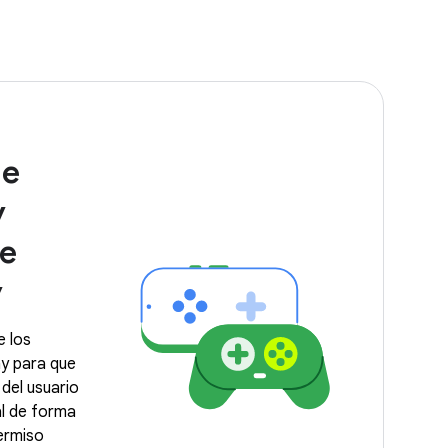
de
y
de
y
e los
ay para que
del usuario
al de forma
permiso