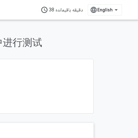
access_time
38 دقیقه باقیمانده
e 中进行测试