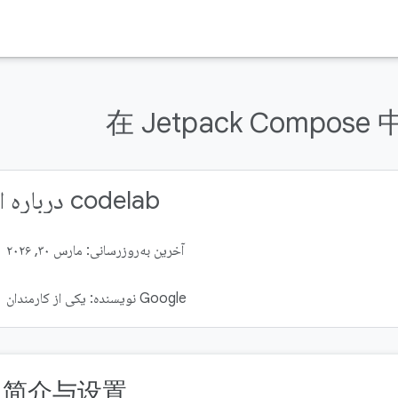
在 Jetpack Compos
درباره این codelab
آخرین به‌روزرسانی: مارس ۳۰, ۲۰۲۶
نویسنده: یکی از کارمندان Google
. 简介与设置