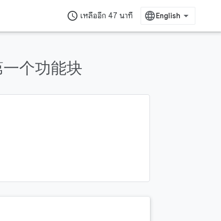
access_time
เหลืออีก 47 นาที
的第一个功能块