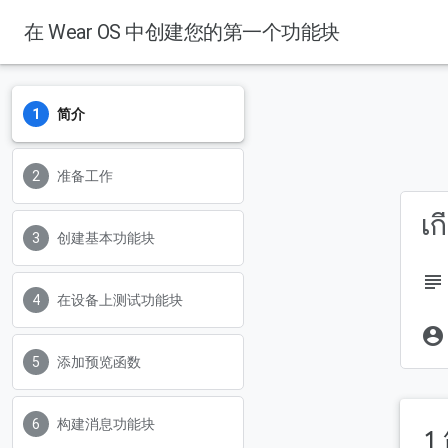
在 Wear OS 中创建您的第一个功能块
简介
准备工作
เก
创建基本功能块
subject
在设备上测试功能块
account_circle
添加预览函数
构建消息功能块
1