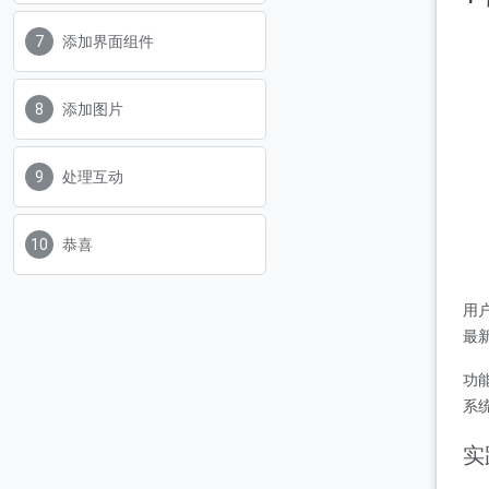
添加界面组件
添加图片
处理互动
恭喜
用
最
功
系
实