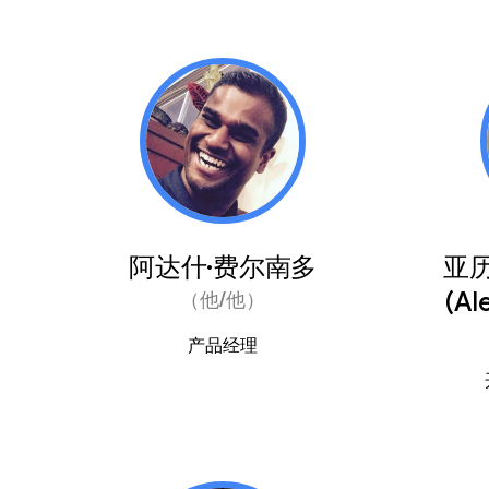
阿达什·费尔南多
亚
(Al
（他/他）
产品经理