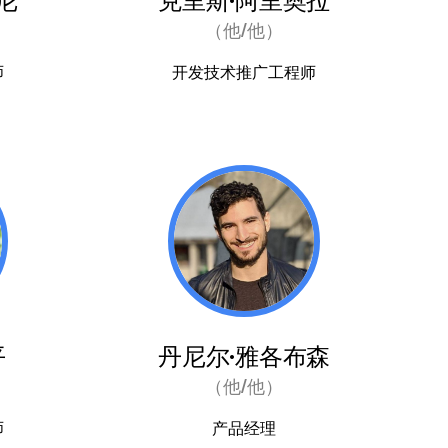
尼
克里斯·阿里奥拉
（他/他）
师
开发技术推广工程师
平
丹尼尔·雅各布森
（他/他）
师
产品经理