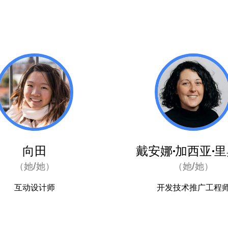
向田
戴安娜·加西亚·
（她/她）
（她/她）
互动设计师
开发技术推广工程