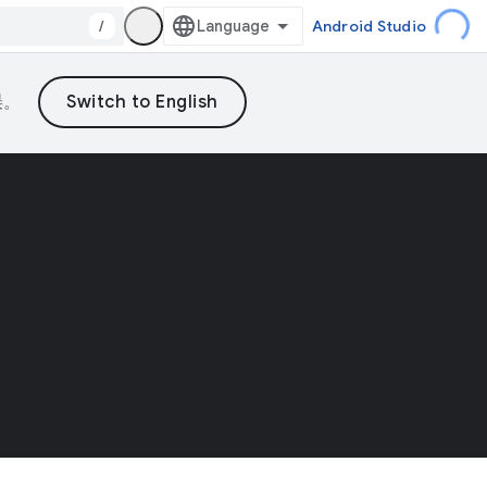
/
Android Studio
误。