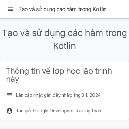
menu
Tạo và sử dụng các hàm trong Kotlin
Trên trang này
Điều kiện tiên quyết
Tạo và sử dụng các hàm trong
Kiến thức bạn sẽ học được
Những thứ bạn cần
Kotlin
Kiểu Unit
Trả về String từ birthdayGreeting()
Chữ ký hàm
Thông tin về lớp học lập trình
Tóm tắt
này
subject
Lần cập nhật gần đây nhất: thg 3 1, 2024
account_circle
Tác giả: Google Developers Training team