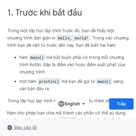
1. Trước khi bắt đầu
Trong một lớp học lập trình trước đó, bạn đã thấy một
chương trình đơn giản in
. Trong các chương
Hello, world!
trình bạn đã viết từ trước đến nay, bạn đã biết hai hàm:
hàm
mà bắt buộc phải có trong mỗi chương
main()
trình Kotlin. Đây là điểm vào hoặc điểm xuất phát của
chương trình.
một hàm
mà bạn đã gọi từ
sang
println()
main()
văn bản đầu ra.
Trong lớp học lập trình này, bạn sẽ tìm hiểu thêm về hàm.
Tiếp
Hàm cho phép bạn chia mã thành các phần có thể sử dụng
lại thay vì đưa mọi thứ vào
. Hàm là một yếu tố nền
main()
bug_report
móng cần thiết để tạo dựng các ứng dụng Android và việc
Báo cáo lỗi
tìm hiểu cách định nghĩa cũng như sử dụng các hàm này là