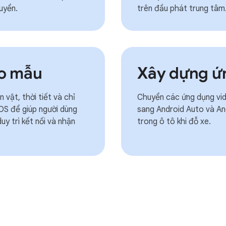
uyển.
trên đầu phát trung tâm
o mẫu
Xây dựng ứn
 vật, thời tiết và chỉ
Chuyển các ứng dụng vide
S để giúp người dùng
sang Android Auto và A
y trì kết nối và nhận
trong ô tô khi đỗ xe.