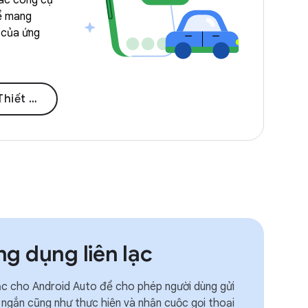
các công cụ
ể mang
 của ứng
cho ô tô
g dụng liên lạc
lạc cho Android Auto để cho phép người dùng gửi
 ngắn cũng như thực hiện và nhận cuộc gọi thoại