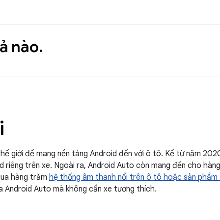
ả nào.
i
 thế giới để mang nền tảng Android đến với ô tô. Kể từ năm 20
 riêng trên xe. Ngoài ra, Android Auto còn mang đến cho hàng
 qua hàng trăm
hệ thống âm thanh nổi trên ô tô hoặc sản phẩm
ủa Android Auto mà không cần xe tương thích.