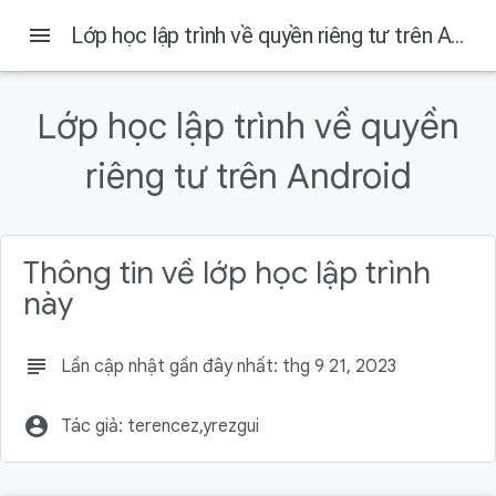
menu
Lớp học lập trình về quyền riêng tư trên Android
Trên trang này
Kiến thức bạn sẽ học được
Lớp học lập trình về quyền
Sản phẩm bạn sẽ tạo ra
Những gì bạn cần
riêng tư trên Android
Thêm logic để yêu cầu quyền truy cập vào camera
Thêm logic để yêu cầu quyền truy cập thông tin vị trí
Cách tìm mã tham chiếu (không bắt buộc):
Thông tin về lớp học lập trình
Tìm hiểu thêm
này
subject
Lần cập nhật gần đây nhất: thg 9 21, 2023
account_circle
Tác giả: terencez,yrezgui