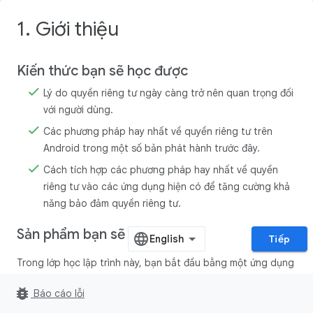
1. Giới thiệu
Kiến thức bạn sẽ học được
Lý do quyền riêng tư ngày càng trở nên quan trọng đối
với người dùng.
Các phương pháp hay nhất về quyền riêng tư trên
Android trong một số bản phát hành trước đây.
Cách tích hợp các phương pháp hay nhất về quyền
riêng tư vào các ứng dụng hiện có để tăng cường khả
năng bảo đảm quyền riêng tư.
Sản phẩm bạn sẽ tạo ra
Tiếp
Trong lớp học lập trình này, bạn bắt đầu bằng một ứng dụng
mẫu cho phép người dùng lưu kỷ niệm trên ảnh của họ.
bug_report
Báo cáo lỗi
Ứng dụng này sẽ bắt đầu bằng những màn hình sau: