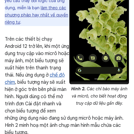
yêu cầu thay đổi logic của ứng
dụng, miễn là bạn
làm theo các
phương pháp hay nhất về quyền
riêng tư
.
Trên các thiết bị chạy
Android 12 trở lên, khi một ứng
dụng truy cập vào micrô hoặc
máy ảnh, một biểu tượng sẽ
xuất hiện trên thanh trạng
thái. Nếu ứng dụng ở
chế độ
chìm
, biểu tượng này sẽ xuất
Hình 2.
Các chỉ báo máy ảnh
hiện ở góc trên bên phải màn
và micrô, cho biết hoạt động
hình. Người dùng có thể mở
truy cập dữ liệu gần đây.
trình đơn Cài đặt nhanh và
chọn biểu tượng để xem
những ứng dụng nào đang sử dụng micrô hoặc máy ảnh.
Hình 2 minh hoạ một ảnh chụp màn hình mẫu chứa các
biểu tượng.