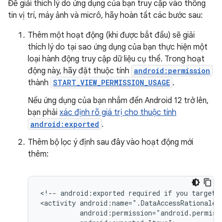
Để giải thích lý do ứng dụng của bạn truy cập vào thông
tin vị trí, máy ảnh và micrô, hãy hoàn tất các bước sau:
Thêm một hoạt động (khi được bắt đầu) sẽ giải
thích lý do tại sao ứng dụng của bạn thực hiện một
loại hành động truy cập dữ liệu cụ thể. Trong hoạt
động này, hãy đặt thuộc tính
android:permission
thành
START_VIEW_PERMISSION_USAGE
.
Nếu ứng dụng của bạn nhắm đến Android 12 trở lên,
bạn phải
xác định rõ giá trị cho thuộc tính
android:exported
.
Thêm bộ lọc ý định sau đây vào hoạt động mới
thêm:
<!--
android:exported
required
if
you
target
<activity