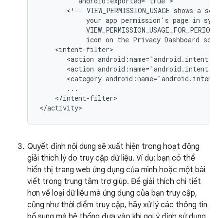
<!--
VIEW_PERMISSION_USAGE
shows
a
sel
your
app
permission's
page
in
sys
VIEW_PERMISSION_USAGE_FOR_PERIOD
icon
on
the
Privacy
Dashboard
scr
<action
android:name="android.intent.a
<action
android:name="android.intent.a
<category
android:name="android.intent
</intent-filter>

</activity>
Quyết định nội dung sẽ xuất hiện trong hoạt động
giải thích lý do truy cập dữ liệu. Ví dụ: bạn có thể
hiển thị trang web ứng dụng của mình hoặc một bài
viết trong trung tâm trợ giúp. Để giải thích chi tiết
hơn về loại dữ liệu mà ứng dụng của bạn truy cập,
cũng như thời điểm truy cập, hãy xử lý các thông tin
bổ sung mà hệ thống đưa vào khi gọi ý định sử dụng