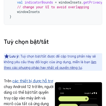
val
indicatorBounds
=
windowInsets
.
getPrivacyI
// change your UI to avoid overlapping
windowInsets
}
Tuỳ chọn bật
/
tắt
Lưu ý:
Tuỳ chọn bật/tắt được đề cập trong phần này sẽ
không yêu cầu thay đổi logic của ứng dụng, miễn là bạn
làm
theo các phương pháp hay nhất về quyền riêng tư
.
Trên
các thiết bị được hỗ trợ
chạy Android 12 trở lên, người
dùng có thể bật/tắt quyền
truy cập vào máy ảnh và
micrô của tất cả ứng dụng