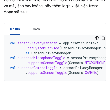
Để kiểm tra xem thiết bị có hỗ trợ tuỳ chọn bật/tắt micrô
và máy ảnh hay không, hãy thêm logic xuất hiện trong
đoạn mã sau:
Kotlin
Java
val
sensorPrivacyManager
=
applicationContext
.
getSystemService
(
SensorPrivacyManager
::
cl
as
SensorPrivacyManager
val
supportsMicrophoneToggle
=
sensorPrivacyManage
.
supportsSensorToggle
(
Sensors
.
MICROPHONE
)
val
supportsCameraToggle
=
sensorPrivacyManager
.
supportsSensorToggle
(
Sensors
.
CAMERA
)