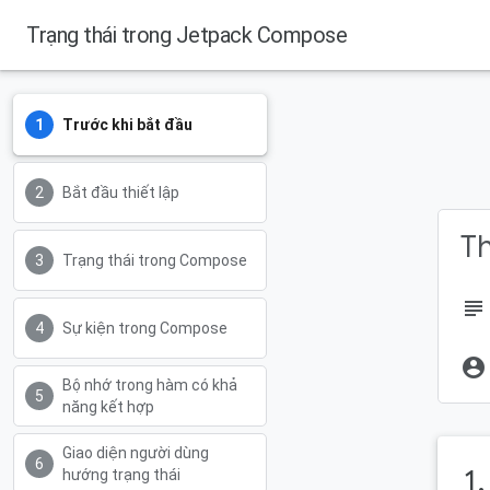
Trạng thái trong Jetpack Compose
Trước khi bắt đầu
Bắt đầu thiết lập
Th
Trạng thái trong Compose
subject
Sự kiện trong Compose
account_circle
Bộ nhớ trong hàm có khả
năng kết hợp
Giao diện người dùng
1
hướng trạng thái