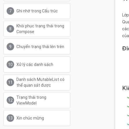
Ghi nhớ trong Cấu trúc
Lớp
Qua
Khôi phục trạng thái trong
các
Compose
của
Chuyển trạng thái lên trên
Đi
Xử lý các danh sách
Danh sách MutableList có
thể quan sát được
Ki
Trạng thái trong
ViewModel
Xin chúc mừng