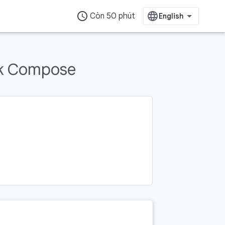
access_time
Còn 50 phút
ck Compose