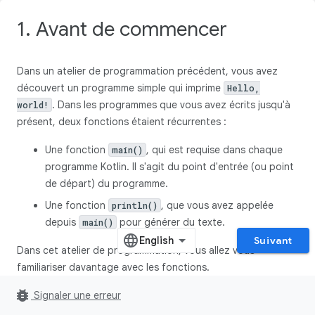
1. Avant de commencer
Dans un atelier de programmation précédent, vous avez
découvert un programme simple qui imprime
Hello,
. Dans les programmes que vous avez écrits jusqu'à
world!
présent, deux fonctions étaient récurrentes :
Une fonction
, qui est requise dans chaque
main()
programme Kotlin. Il s'agit du point d'entrée (ou point
de départ) du programme.
Une fonction
, que vous avez appelée
println()
depuis
pour générer du texte.
main()
Suivant
Dans cet atelier de programmation, vous allez vous
familiariser davantage avec les fonctions.
bug_report
Les fonctions vous permettent de diviser le code en
Signaler une erreur
éléments réutilisables, plutôt que d'inclure tous les éléments