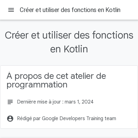
menu
Créer et utiliser des fonctions en Kotlin
Créer et utiliser des fonctions
Sur cette page
en Kotlin
1. Avant de commencer
Prérequis
Points abordés
Ce dont vous avez besoin
À propos de cet atelier de
2. Définir et appeler une fonction
programmation
subject
Dernière mise à jour : mars 1, 2024
account_circle
Rédigé par Google Developers Training team