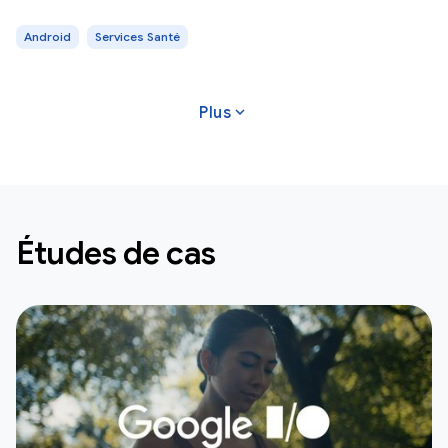
Android
Services Santé
expand_more
Plus
Études de cas