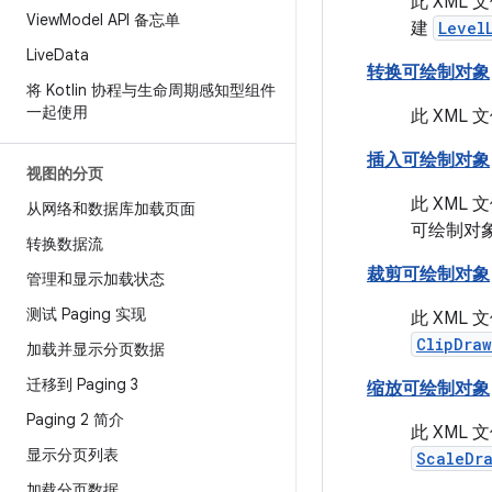
此 XM
View
Model API 备忘单
建
Level
Live
Data
转换可绘制对象
将 Kotlin 协程与生命周期感知型组件
一起使用
此 XM
插入可绘制对象
视图的分页
此 XM
从网络和数据库加载页面
可绘制对
转换数据流
裁剪可绘制对象
管理和显示加载状态
测试 Paging 实现
此 XM
ClipDra
加载并显示分页数据
迁移到 Paging 3
缩放可绘制对象
Paging 2 简介
此 XM
显示分页列表
ScaleDr
加载分页数据