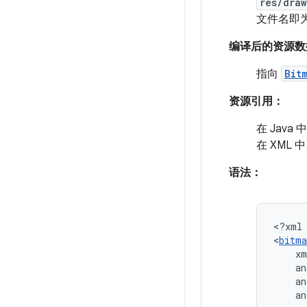
res/dra
文件名即为
编译后的资源数
指向
Bit
资源引用：
在 Java 
在 XML 
语法：
<?xml
<
bitma
an
an
an