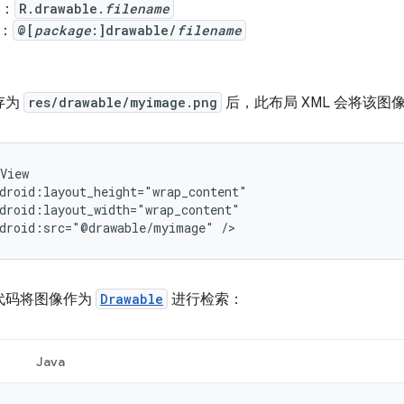
中：
R.drawable.
filename
中：
@[
package
:]drawable/
filename
存为
res/drawable/myimage.png
后，此布局 XML 会将该图
droid:src="@drawable/myimage"
/>
代码将图像作为
Drawable
进行检索：
Java