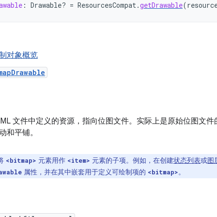
awable
:
Drawable? 
=
ResourcesCompat
.
getDrawable
(
resourc
制对象概览
mapDrawable
在 XML 文件中定义的资源，指向位图文件。实际上是原始位图文件
动和平铺。
将
元素用作
元素的子项。例如，在创建
状态列表
或
图
<bitmap>
<item>
属性，并在其中嵌套用于定义可绘制项的
。
awable
<bitmap>