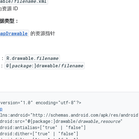
wable/
filename
.xml
资源 ID
据类型：
mapDrawable
的资源指针
中：
R.drawable.
filename
中：
@[
package
:]drawable/
filename
version="1.0"
encoding="utf-8"?>

p
droid:src="@[package:]drawable/
drawable_resource
droid:antialias=["true"
|
droid:dither=["true"
|