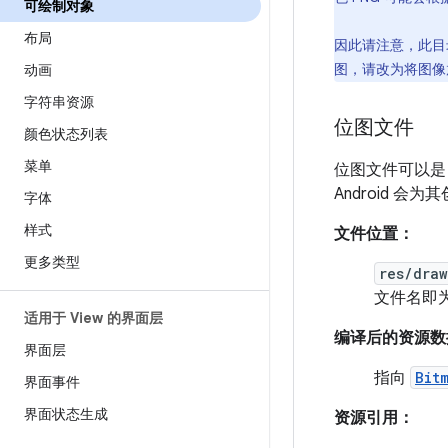
可绘制对象
布局
因此请注意，此目
图，请改为将图
动画
字符串资源
位图文件
颜色状态列表
菜单
位图文件可以是 
Android 会为
字体
样式
文件位置：
更多类型
res/dra
文件名即为
适用于 View 的界面层
编译后的资源数
界面层
指向
Bit
界面事件
界面状态生成
资源引用：