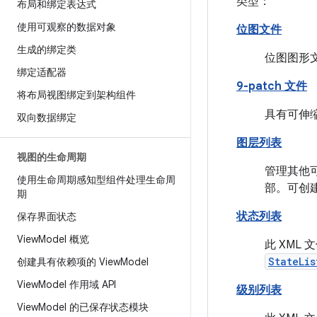
类型：
布局和绑定表达式
使用可观察的数据对象
位图文件
生成的绑定类
位图图形文
绑定适配器
9-patch 文件
将布局视图绑定到架构组件
具有可伸缩
双向数据绑定
图层列表
视图的生命周期
管理其他
使用生命周期感知型组件处理生命周
部。可创
期
状态列表
保存界面状态
View
Model 概览
此 XM
StateLis
创建具有依赖项的 View
Model
View
Model 作用域 API
级别列表
View
Model 的已保存状态模块