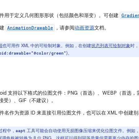
L 文件用于定义几何图形形状（包括颜色和渐变）。可创建
Gradie
创建
AnimationDrawable
，请参阅
动画资源
文档。
源
也可用作 XML 中的可绘制对象。例如，在创建
状态列表可绘制对象
时
)。
oid:drawable="@color/green"
roid 支持以下格式的位图文件：PNG（首选）、WEBP（首选，需要 
接受）、GIF（不建议）。
名作为资源 ID 来直接引用位图文件，也可以在 XML 中创建别名
过程中，
工具可能会自动使用无损图像压缩来优化位图文件。例如，一
aapt
根据调色板被转换为 8 位 PNG。这样可以得到同等质量但需要更少内存的