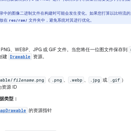
录中的图像二进制文件在构建时可能会发生变化。如果您打算以比特流的
像放在
文件夹中，避免系统对其进行优化。
res/raw/
PNG、WEBP、JPG 或 GIF 文件。当您将任一位图文件保存到
其创建
Drawable
资源。
wable/
filename
.png
（
.png
、
.webp
、
.jpg
或
.gif
）
资源 ID
据类型：
mapDrawable
的资源指针