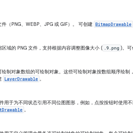
件（PNG、WEBP、JPG 或 GIF）。 可创建
BitmapDrawable
区域的 PNG 文件，支持根据内容调整图像大小 (
.9.png
)。
可绘制对象数组的可绘制对象。这些可绘制对象按数组顺序绘制
建
LayerDrawable
。
L 文件用于为不同状态引用不同位图图形，例如，点按按钮时使用
tDrawable
。