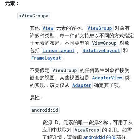
元素：
<ViewGroup>
其他
View
元素的容器。
ViewGroup
对象有
许多种类型，每一种都支持您以不同的方式指定
子元素的布局。不同类型的
ViewGroup
对象
包括
LinearLayout
、
RelativeLayout
和
FrameLayout
。
不要假定
ViewGroup
的任何派生对象都接受
嵌套的视图。某些视图组是
AdapterView
类
的实现，该类仅从
Adapter
确定其子项。
属性：
android:id
资源 ID。
元素的唯一资源名称，可用于从
应用中获取对
ViewGroup
的引用。如需
了解详情，请参阅
android:id 的值
部分。