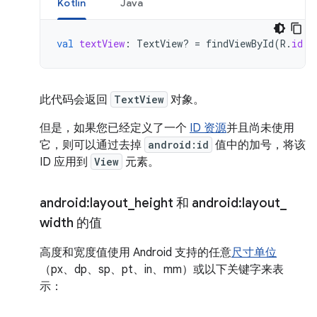
Kotlin
Java
val
textView
:
TextView? 
=
findViewById
(
R
.
id
.
n
此代码会返回
TextView
对象。
但是，如果您已经定义了一个
ID 资源
并且尚未使用
它，则可以通过去掉
android:id
值中的加号，将该
ID 应用到
View
元素。
android:layout
_
height 和 android:layout
_
width 的值
高度和宽度值使用 Android 支持的任意
尺寸单位
（px、dp、sp、pt、in、mm）或以下关键字来表
示：