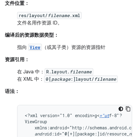
文件位置：
res/layout/
filename
.xml
文件名用作资源 ID。
编译后的资源数据类型：
指向
View
（或其子类）资源的资源指针
资源引用：
在 Java 中：
R.layout.
filename
在 XML 中：
@[
package
:]layout/
filename
语法：
<?xml
version="1.0"
encodin>g<
="ut
f-8"?

xmlns:android="http://schemas.android.com
andro
id:id="@[+][package:]id/resource
_nam