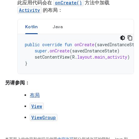
此应用代码会在
onCreate()
方法中加载
Activity
的布局：
Kotlin
Java
public
override
fun
onCreate
(
savedInstanceSta
super
.
onCreate
(
savedInstanceState
)
setContentView
(
R
.
layout
.
main_activity
)
}
另请参阅：
布局
View
ViewGroup