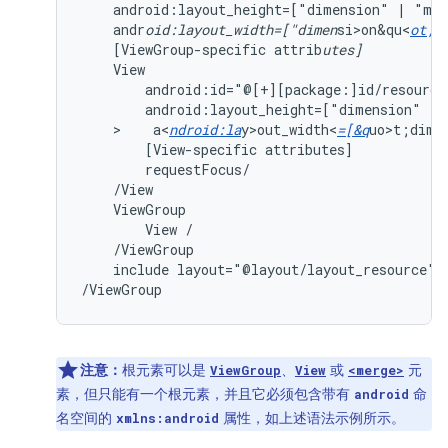
android:layout_height=["dimension"
|
"mat
andr
oid:layout_width=["dimen
si>on&qu<
ot;
[ViewGroup-specific
attrib
utes]
android:id="@[+][package:]id/resource
android:layout_height=["dimension"
|
>    a<
ndroid:la
y>out_width<
=[&q
uo>t;dim<
[View-specific
attributes]
ViewGroup
View
include
layout="@layout/layout_resource"/

/ViewGroup
注意：
根元素可以是
、
或
元
ViewGroup
View
<merge>
素，但只能有一个根元素，并且它必须包含带有
命
android
名空间的
属性，如上述语法示例所示。
xmlns:android