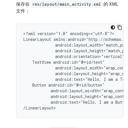
保存在
res/layout/main_activity.xml
的 XML
文件：
<?xml
version="1.0"
encoding=<"utf-8"?>

LinearLayout
android:orientation="vertical"
TextView
android:text="Hello,
I
am
a
Tex
Button
android:text="Hello,
I
am
a
Butto
/LinearLayout>