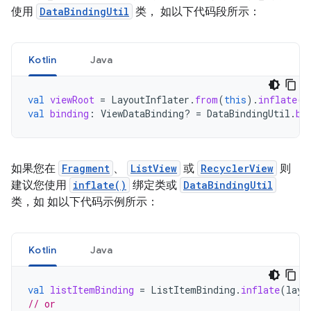
使用
DataBindingUtil
类， 如以下代码段所示：
Kotlin
Java
val
viewRoot
=
LayoutInflater
.
from
(
this
).
inflate
(
l
val
binding
:
ViewDataBinding? 
=
DataBindingUtil
.
bi
如果您在
Fragment
、
ListView
或
RecyclerView
则
建议您使用
inflate()
绑定类或
DataBindingUtil
类，如 如以下代码示例所示：
Kotlin
Java
val
listItemBinding
=
ListItemBinding
.
inflate
(
layo
// or