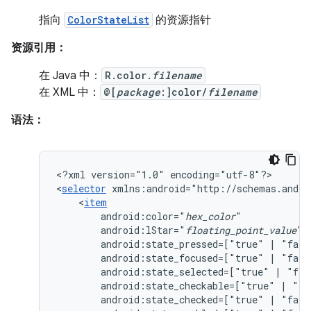
指向
ColorStateList
的资源指针
资源引用：
在 Java 中：
R.color.
filename
在 XML 中：
@[
package
:]color/
filename
语法：
<?xml
version="1.0"
encoding="utf-8"?>

<
selector
xmlns:android="http://schemas.andro
<
item
android:color="
hex_color
android:lStar="
floating_point_value
android:state_pressed=["true"
|
android:state_focused=["true"
|
android:state_selected=["true"
|
android:state_checkable=["true"
|
android:state_checked=["true"
|