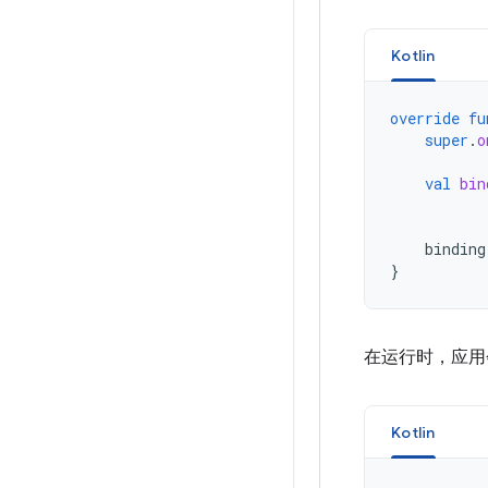
Kotlin
override
fu
super
.
o
val
bin
binding
}
在运行时，应用
Kotlin