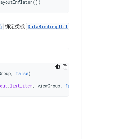
LayoutInflater
())
)
绑定类或
DataBindingUtil
Group
,
false
)
out
.
list_item
,
viewGroup
,
false
)