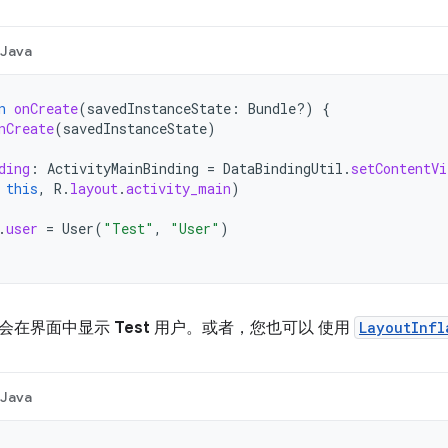
Java
n
onCreate
(
savedInstanceState
:
Bundle?)
{
nCreate
(
savedInstanceState
)
ding
:
ActivityMainBinding
=
DataBindingUtil
.
setContentVi
this
,
R
.
layout
.
activity_main
)
.
user
=
User
(
"Test"
,
"User"
)
会在界面中显示
Test
用户。或者，您也可以 使用
LayoutInfl
Java