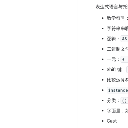
表达式语言与托
数学符号
字符串串
逻辑：
&&
二进制文
一元：
+ 
Shift 键：
比较运算
instanc
分类：
()
字面量，
Cast