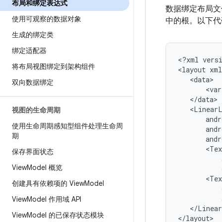
布局和绑定表达式
数据绑定布局文
使用可观察的数据对象
中的根。以下代
生成的绑定类
绑定适配器
<?xml
vers
将布局视图绑定到架构组件
<layout
双向数据绑定
<var
视图的生命周期
使用生命周期感知型组件处理生命周
期
<Tex
保存界面状态
View
Model 概览
<Tex
创建具有依赖项的 View
Model
View
Model 作用域 API
</Linear
View
Model 的已保存状态模块