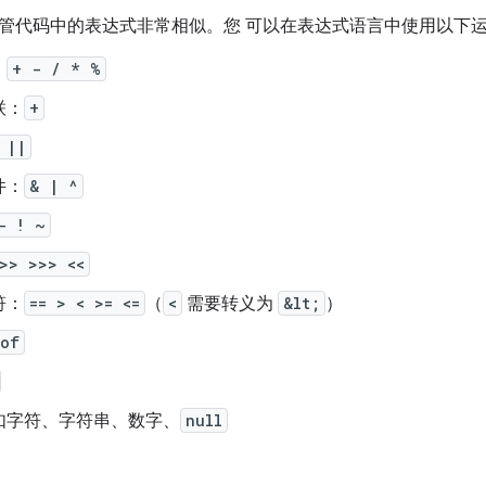
管代码中的表达式非常相似。您 可以在表达式语言中使用以下
：
+ - / * %
联：
+
 ||
件：
& | ^
- ! ~
>> >>> <<
符：
== > < >= <=
（
<
需要转义为
&lt;
）
eof
如字符、字符串、数字、
null