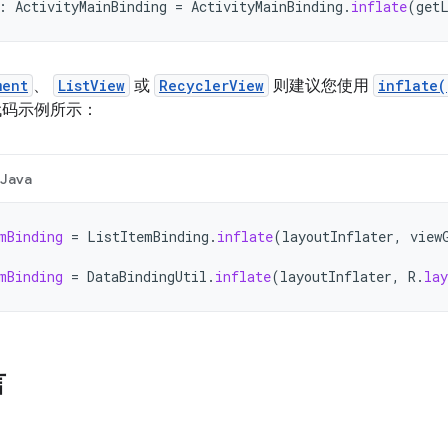
:
ActivityMainBinding
=
ActivityMainBinding
.
inflate
(
get
ment
、
ListView
或
RecyclerView
则建议您使用
inflate(
代码示例所示：
Java
mBinding
=
ListItemBinding
.
inflate
(
layoutInflater
,
view
mBinding
=
DataBindingUtil
.
inflate
(
layoutInflater
,
R
.
lay
言