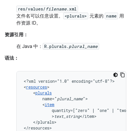
res/values/
filename
.xml
文件名可以任意设置。
<plurals>
元素的
name
用
作资源 ID。
资源引用：
在 Java 中：
R.plurals.
plural_name
语法：
<?xml
version="1.0"
encoding="utf-8"?>

<
resources
<
plurals
name="
plural_name
<
item
quantity=["zero"
|
"one"
|
"two"
>
text_string
</plurals>

</resources>