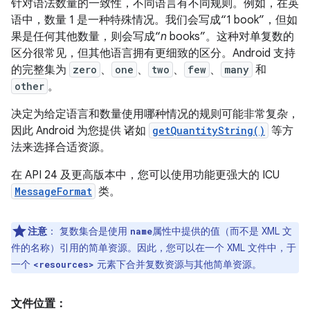
针对语法数量的一致性，不同语言有不同规则。例如，在英
语中，数量 1 是一种特殊情况。我们会写成“1 book”，但如
果是任何其他数量，则会写成“
n
books”。这种对单复数的
区分很常见，但其他语言拥有更细致的区分。Android 支持
的完整集为
zero
、
one
、
two
、
few
、
many
和
other
。
决定为给定语言和数量使用哪种情况的规则可能非常复杂，
因此 Android 为您提供 诸如
getQuantityString()
等方
法来选择合适资源。
在 API 24 及更高版本中，您可以使用功能更强大的 ICU
MessageFormat
类。
注意
：
复数集合是使用
属性中提供的值（而不是 XML 文
name
件的名称）引用的简单资源。因此，您可以在一个 XML 文件中，于
一个
元素下合并复数资源与其他简单资源。
<resources>
文件位置：