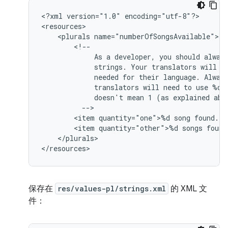
<?xml
version="1.0"
encoding="utf-8"?>

<plurals
As
a
developer,
you
should
alway
strings.
Your
translators
will
k
needed
for
their
language.
Alway
translators
will
need
to
use
%d
doesn't
mean
1
(as
explained
<item
quantity="one">%d
song
<item
quantity="other">%d
songs
</plurals>

</resources>
保存在
res/values-pl/strings.xml
的 XML 文
件：