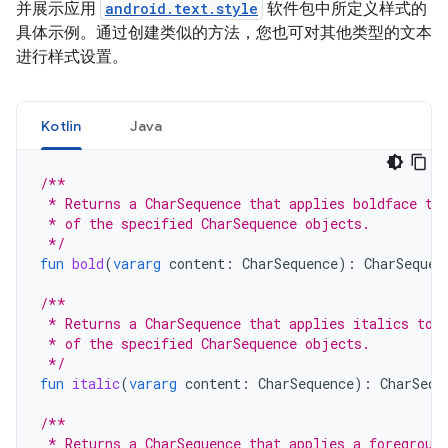
并展示应用
android.text.style
软件包中所定义样式的
具体示例。通过创建类似的方法，您也可对其他类型的文本
进行样式设置。
Kotlin
Java
/**
 * Returns a CharSequence that applies boldface to
 * of the specified CharSequence objects.
 */
fun
bold
(
vararg
content
:
CharSequence
):
CharSequen
/**
 * Returns a CharSequence that applies italics to 
 * of the specified CharSequence objects.
 */
fun
italic
(
vararg
content
:
CharSequence
):
CharSequ
/**
 * Returns a CharSequence that applies a foregroun