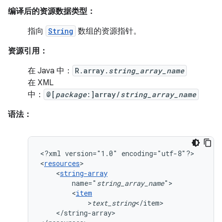
编译后的资源数据类型：
指向
String
数组的资源指针。
资源引用：
在 Java 中：
R.array.
string_array_name
在 XML
中：
@[
package
:]array/
string_array_name
语法：
<?xml
version="1.0"
encoding="utf-8"?>

<
resources
<
string-array
name="
string_array_name
<
item
>
text_string
</string-array>
