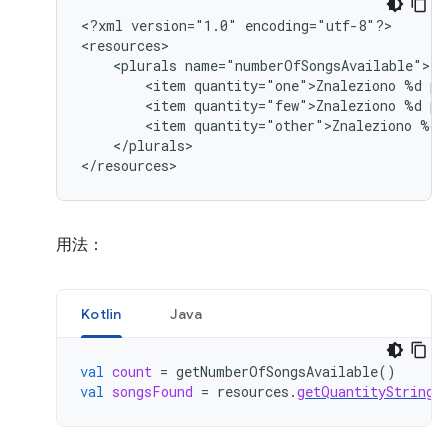
<?xml
version="1.0"
encoding="utf-8"?>

<plurals
<item
quantity="one">Znaleziono
%d
<item
quantity="few">Znaleziono
%d
<item
quantity="other">Znaleziono
%d
</plurals>

</resources>
用法：
Kotlin
Java
val
count
=
getNumberOfSongsAvailable
()
val
songsFound
=
resources
.
getQuantityString
(