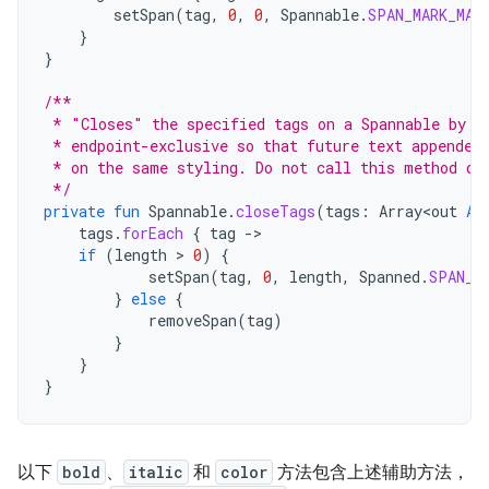
setSpan
(
tag
,
0
,
0
,
Spannable
.
SPAN_MARK_MAR
}
}
/**
 * "Closes" the specified tags on a Spannable by u
 * endpoint-exclusive so that future text appended
 * on the same styling. Do not call this method di
 */
private
fun
Spannable
.
closeTags
(
tags
:
Array<out
An
tags
.
forEach
{
tag
-
if
(
length
 > 
0
)
{
setSpan
(
tag
,
0
,
length
,
Spanned
.
SPAN_E
}
else
{
removeSpan
(
tag
)
}
}
}
以下
bold
、
italic
和
color
方法包含上述辅助方法，