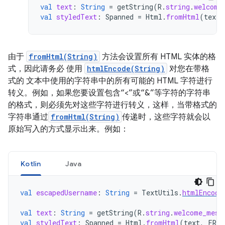
val
text
:
String
=
getString
(
R
.
string
.
welcome
val
styledText
:
Spanned
=
Html
.
fromHtml
(
text
,
由于
fromHtml(String)
方法会设置所有 HTML 实体的格
式，因此请务必 使用
htmlEncode(String)
对您在带格
式的 文本中使用的字符串中的所有可能的 HTML 字符进行
转义。例如，如果您要设置包含“<”或“&”等字符的字符串
的格式，则必须先对这些字符进行转义，这样，当带格式的
字符串通过
fromHtml(String)
传递时，这些字符就会以
原始写入的方式显示出来。例如：
Kotlin
Java
val
escapedUsername
:
String
=
TextUtils
.
htmlEncode
val
text
:
String
=
getString
(
R
.
string
.
welcome_mess
val
styledText
:
Spanned
=
Html
.
fromHtml
(
text
,
FROM