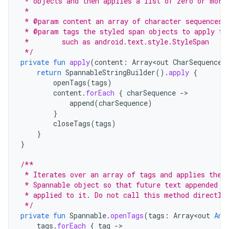
 * objects and then applies a list of zero or more
 *
 * @param content an array of character sequences 
 * @param tags the styled span objects to apply to
 *        such as android.text.style.StyleSpan
 */
private
fun
apply
(
content
:
Array<out
CharSequence
>
return
SpannableStringBuilder
().
apply
{
openTags
(
tags
)
content
.
forEach
{
charSequence
-
append
(
charSequence
)
}
closeTags
(
tags
)
}
}
/**
 * Iterates over an array of tags and applies them
 * Spannable object so that future text appended t
 * applied to it. Do not call this method directly
 */
private
fun
Spannable
.
openTags
(
tags
:
Array<out
Any
tags
.
forEach
{
tag
-