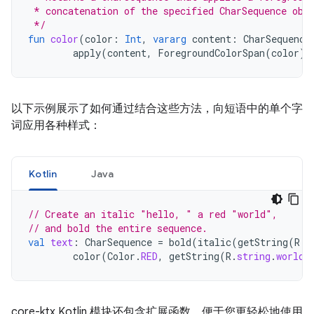
 * concatenation of the specified CharSequence obj
 */
fun
color
(
color
:
Int
,
vararg
content
:
CharSequence
apply
(
content
,
ForegroundColorSpan
(
color
))
以下示例展示了如何通过结合这些方法，向短语中的单个字
词应用各种样式：
Kotlin
Java
// Create an italic "hello, " a red "world",
// and bold the entire sequence.
val
text
:
CharSequence
=
bold
(
italic
(
getString
(
R
.
s
color
(
Color
.
RED
,
getString
(
R
.
string
.
world
)
core-ktx Kotlin 模块还包含扩展函数，便于您更轻松地使用