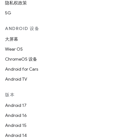
隐私权政策
5G
ANDROID 设备
大屏幕
Wear OS
ChromeOS 设备
Android for Cars
Android TV
版本
Android 17
Android 16
Android 15
Android 14