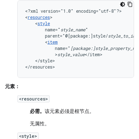
<?xml
version="1.0"
encoding="utf-8"?>

<
resources
<
style
name="
style_name
parent="@[package:]style/
style_to_inh
<
item
name="
[package:]style_property_na
>
style_value
</style>

</resources>
元素：
<resources>
必需。
该元素必须是根节点。
无属性。
<style>