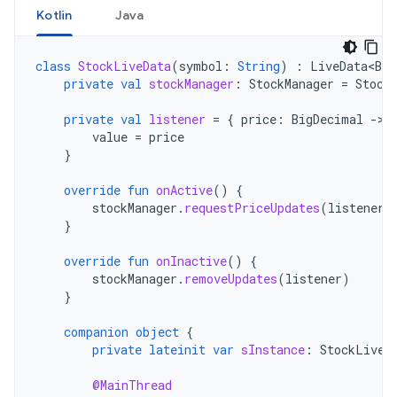
Kotlin
Java
class
StockLiveData
(
symbol
:
String
)
:
LiveData<Big
private
val
stockManager
:
StockManager
=
Stock
private
val
listener
=
{
price
:
BigDecimal
-
value
=
price
}
override
fun
onActive
()
{
stockManager
.
requestPriceUpdates
(
listener
)
}
override
fun
onInactive
()
{
stockManager
.
removeUpdates
(
listener
)
}
companion
object
{
private
lateinit
var
sInstance
:
StockLiveD
@MainThread