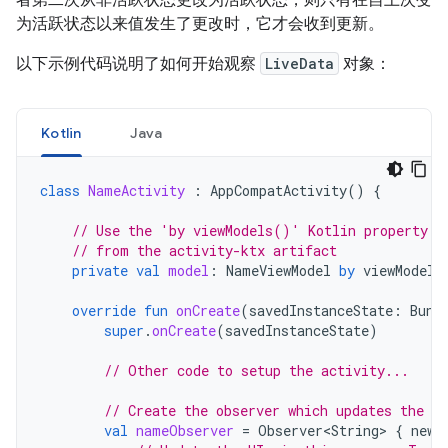
者第二次从非活跃状态更改为活跃状态，则只有在自上次变
为活跃状态以来值发生了更改时，它才会收到更新。
以下示例代码说明了如何开始观察
LiveData
对象：
Kotlin
Java
class
NameActivity
:
AppCompatActivity
()
{
// Use the 'by viewModels()' Kotlin property d
// from the activity-ktx artifact
private
val
model
:
NameViewModel
by
viewModels
override
fun
onCreate
(
savedInstanceState
:
Bund
super
.
onCreate
(
savedInstanceState
)
// Other code to setup the activity...
// Create the observer which updates the UI
val
nameObserver
=
Observer<String>
{
newN