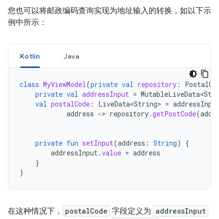
您也可以将邮政编码查询实现为地址输入的转换，如以下示
例中所示：
Kotlin
Java
class
MyViewModel
(
private
val
repository
:
PostalCo
private
val
addressInput
=
MutableLiveData<Str
val
postalCode
:
LiveData<String>
=
addressInpu
address
-
>
repository
.
getPostCode
(
addr
private
fun
setInput
(
address
:
String
)
{
addressInput
.
value
=
address
}
}
在这种情况下，
postalCode
字段定义为
addressInput