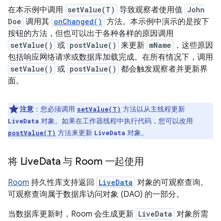
在本示例中调用
setValue(T)
导致观察者使用值
John
Doe
调用其
onChanged()
方法。本示例中演示的是按下
按钮的方法，但也可以出于各种各样的原因调用
setValue()
或
postValue()
来更新
mName
，这些原因
包括响应网络请求或数据库加载完成。在所有情况下，调用
setValue()
或
postValue()
都会触发观察者并更新界
面。
注意
：您必须调用
方法以从主线程更新
setValue(T)
对象。如果在工作器线程中执行代码，您可以改用
LiveData
方法来更新
对象。
postValue(T)
LiveData
将 Live
Data 与 Room 一起使用
Room
持久性库支持返回
LiveData
对象的可观察查询。
可观察查询属于数据库访问对象 (DAO) 的一部分。
当数据库更新时，Room 会生成更新
LiveData
对象所需