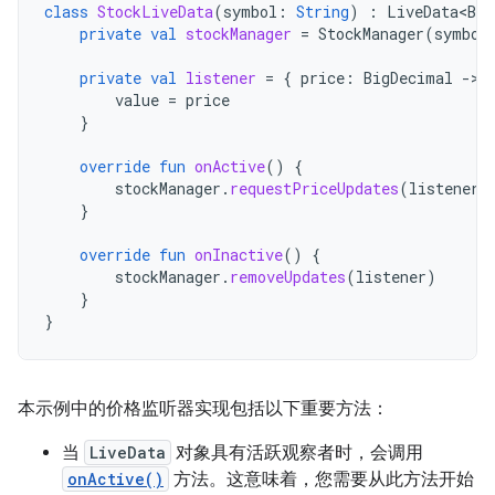
class
StockLiveData
(
symbol
:
String
)
:
LiveData<Big
private
val
stockManager
=
StockManager
(
symbol
private
val
listener
=
{
price
:
BigDecimal
-
value
=
price
}
override
fun
onActive
()
{
stockManager
.
requestPriceUpdates
(
listener
)
}
override
fun
onInactive
()
{
stockManager
.
removeUpdates
(
listener
)
}
}
本示例中的价格监听器实现包括以下重要方法：
当
LiveData
对象具有活跃观察者时，会调用
onActive()
方法。这意味着，您需要从此方法开始