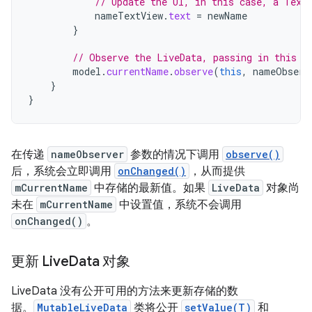
// Update the UI, in this case, a Text
nameTextView
.
text
=
newName
}
// Observe the LiveData, passing in this a
model
.
currentName
.
observe
(
this
,
nameObserv
}
}
在传递
nameObserver
参数的情况下调用
observe()
后，系统会立即调用
onChanged()
，从而提供
mCurrentName
中存储的最新值。如果
LiveData
对象尚
未在
mCurrentName
中设置值，系统不会调用
onChanged()
。
更新 Live
Data 对象
LiveData 没有公开可用的方法来更新存储的数
据。
MutableLiveData
类将公开
setValue(T)
和