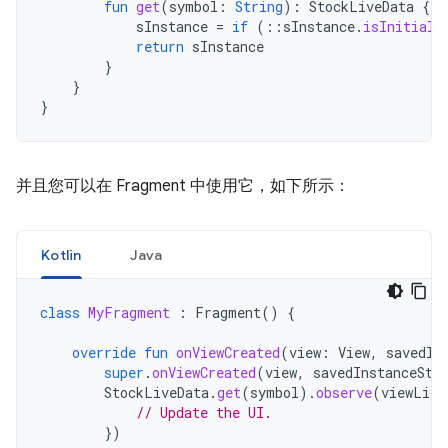
fun
get
(
symbol
:
String
):
StockLiveData
{
sInstance
=
if
(
::
sInstance
.
isInitiali
return
sInstance
}
}
}
并且您可以在 Fragment 中使用它，如下所示：
Kotlin
Java
class
MyFragment
:
Fragment
()
{
override
fun
onViewCreated
(
view
:
View
,
savedIn
super
.
onViewCreated
(
view
,
savedInstanceSta
StockLiveData
.
get
(
symbol
).
observe
(
viewLife
// Update the UI.
})