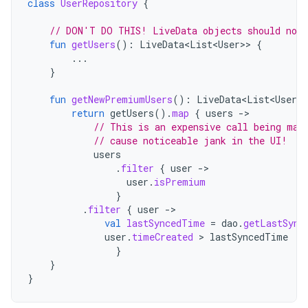
class
UserRepository
{
// DON'T DO THIS! LiveData objects should not 
fun
getUsers
():
LiveData<List<User>
>
{
...
}
fun
getNewPremiumUsers
():
LiveData<List<User>
>
return
getUsers
().
map
{
users
-
// This is an expensive call being mad
// cause noticeable jank in the UI!
users
.
filter
{
user
-
user
.
isPremium
}
.
filter
{
user
-
val
lastSyncedTime
=
dao
.
getLastSync
user
.
timeCreated
 > 
lastSyncedTime
}
}
}