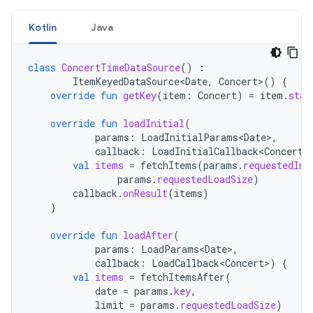
Kotlin
Java
class
ConcertTimeDataSource
()
:
ItemKeyedDataSource<Date
,
Concert
>
()
{
override
fun
getKey
(
item
:
Concert
)
=
item
.
star
override
fun
loadInitial
(
params
:
LoadInitialParams<Date>
,
callback
:
LoadInitialCallback<Concert>
val
items
=
fetchItems
(
params
.
requestedIni
params
.
requestedLoadSize
)
callback
.
onResult
(
items
)
}
override
fun
loadAfter
(
params
:
LoadParams<Date>
,
callback
:
LoadCallback<Concert>
)
{
val
items
=
fetchItemsAfter
(
date
=
params
.
key
,
limit
=
params
.
requestedLoadSize
)