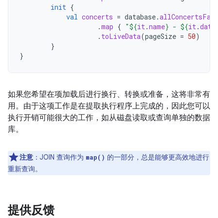
init
{
val
concerts
=
database
.
allConcertsFac
.
map
{
"
${
it
.
name
}
 - 
${
it
.
date
.
toLiveData
(
pageSize
=
50
)
}
}
如果您希望在项加载后进行换行、转换或准备，这将非常有
用。由于这项工作是在提取执行程序上完成的，因此您可以
执行开销可能很大的工作，如从磁盘读取或查询单独的数据
库。
注意
：
JOIN 查询作为
的一部分，总是能够更高效地进行
map()
重新查询。
提供反馈