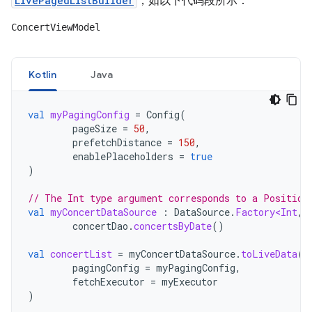
LivePagedListBuilder
，如以下代码段所示：
ConcertViewModel
Kotlin
Java
val
myPagingConfig
=
Config
(
pageSize
=
50
,
prefetchDistance
=
150
,
enablePlaceholders
=
true
)
// The Int type argument corresponds to a Position
val
myConcertDataSource
:
DataSource
.
Factory<Int
,
concertDao
.
concertsByDate
()
val
concertList
=
myConcertDataSource
.
toLiveData
(
pagingConfig
=
myPagingConfig
,
fetchExecutor
=
myExecutor
)