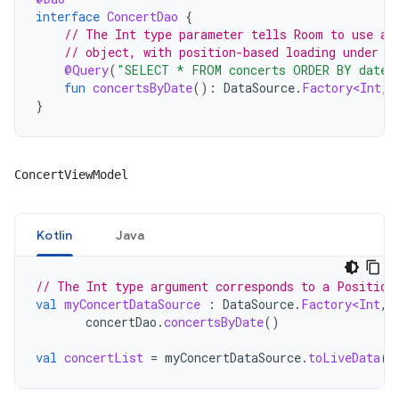
interface
ConcertDao
{
// The Int type parameter tells Room to use a 
// object, with position-based loading under t
@Query
(
"SELECT * FROM concerts ORDER BY date 
fun
concertsByDate
():
DataSource
.
Factory<Int
,
}
ConcertViewModel
Kotlin
Java
// The Int type argument corresponds to a Position
val
myConcertDataSource
:
DataSource
.
Factory<Int
,
concertDao
.
concertsByDate
()
val
concertList
=
myConcertDataSource
.
toLiveData
(
p