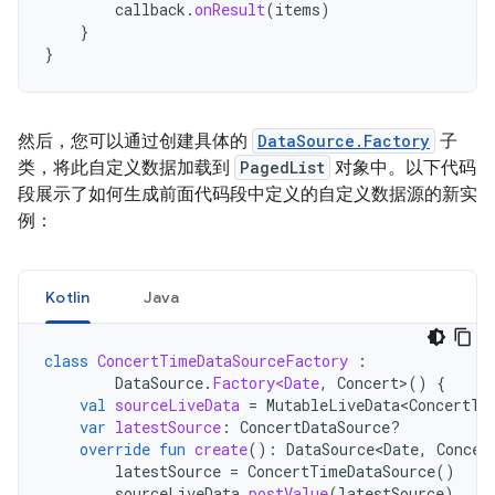
callback
.
onResult
(
items
)
}
}
然后，您可以通过创建具体的
DataSource.Factory
子
类，将此自定义数据加载到
PagedList
对象中。以下代码
段展示了如何生成前面代码段中定义的自定义数据源的新实
例：
Kotlin
Java
class
ConcertTimeDataSourceFactory
:
DataSource
.
Factory<Date
,
Concert
>
()
{
val
sourceLiveData
=
MutableLiveData<ConcertTi
var
latestSource
:
ConcertDataSource?
override
fun
create
():
DataSource<Date
,
Concer
latestSource
=
ConcertTimeDataSource
()
sourceLiveData
.
postValue
(
latestSource
)