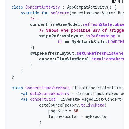
class
ConcertActivity
:
AppCompatActivity
()
{
override
fun
onCreate
(
savedInstanceState
:
Bund
// ...
concertTimeViewModel
.
refreshState
.
obser
// Shows one possible way of trigger
swipeRefreshLayout
.
isRefreshing
=
it
==
MyNetworkState
.
LOADING
})
swipeRefreshLayout
.
setOnRefreshListener
concertTimeViewModel
.
invalidateDataS
}
}
}
class
ConcertTimeViewModel
(
firstConcertStartTime
:
val
dataSourceFactory
=
ConcertTimeDataSourceF
val
concertList
:
LiveData<PagedList<Concert>
>
dataSourceFactory
.
toLiveData
(
pageSize
=
50
,
fetchExecutor
=
myExecutor
)