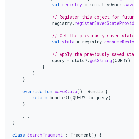
val
registry
=
registryOwner
.
saved
// Register this object for future
registry
.
registerSavedStateProvide
// Get the previously saved state 
val
state
=
registry
.
consumeRestor
// Apply the previously saved state
query
=
state
?.
getString
(
QUERY
)
}
}
}
override
fun
saveState
():
Bundle
{
return
bundleOf
(
QUERY
to
query
)
}
...
}
class
SearchFragment
:
Fragment
()
{