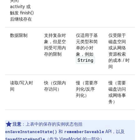
关闭
activity 或
触发 finish()
后继续存在
数据限制
支持复杂对
仅适用于基
仅受限于
象，但是空
元类型和简
磁盘空间
间受可用内
单的小对
或从网络
存的限制
象，例如
资源检索
String
的成本 / 时
间
读取/写入时
快（仅限内
慢（需要序
慢（需要
间
存访问）
列化/反序
磁盘访问
列化）
或网络事
务）
注意
：上表中的保存的实例状态包括
和
API，以及
onSaveInstanceState()
rememberSaveable
（作为 ViewModel 的一部分）。
SavedStateHandle