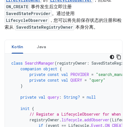
的
，然后在
ON_CREATE
事件发生后立即注册
SavedStateProvider
。通过使用
LifecycleObserver
，您可以将先前保存状态的注册和检
索从
SavedStateRegistryOwner
本身分离。
Kotlin
Java
class
SearchManager
(
registryOwner
:
SavedStateRegis
companion
object
{
private
const
val
PROVIDER
=
"search_manag
private
const
val
QUERY
=
"query"
}
private
val
query
:
String?
=
null
init
{
// Register a LifecycleObserver for when t
registryOwner
.
lifecycle
.
addObserver
(
Lifecy
if
(
event
==
Lifecycle
.
Event
.
ON_CREATE