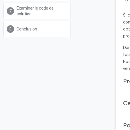
Examiner le code de
solution
Si 
con
obt
Conclusion
pr
Dan
fou
Not
ver
Pr
Ce
Po