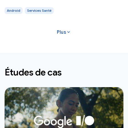
Android
Services Santé
expand_more
Plus
Études de cas