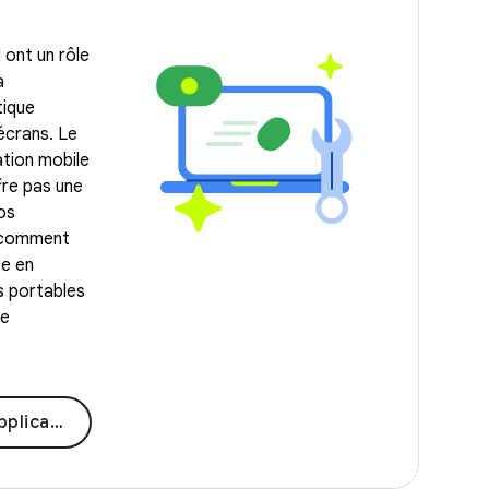
 ont un rôle
a
tique
écrans. Le
ation mobile
re pas une
os
z comment
ce en
s portables
me
r ChromeOS