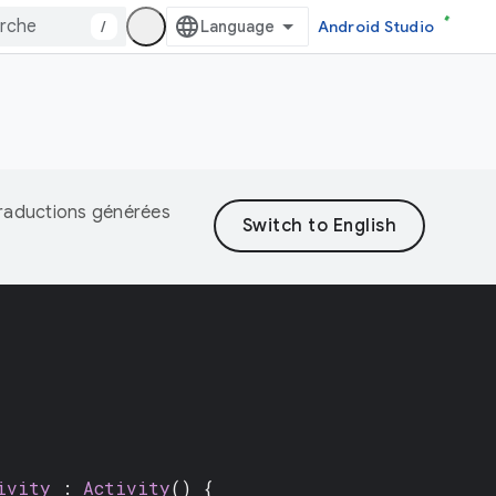
/
Android Studio
 traductions générées
ivity
:
Activity
() {