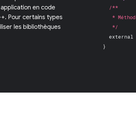
 application en code
/**
C++. Pour certains types
* Méthode 
liser les bibliothèques
*/
external 
}