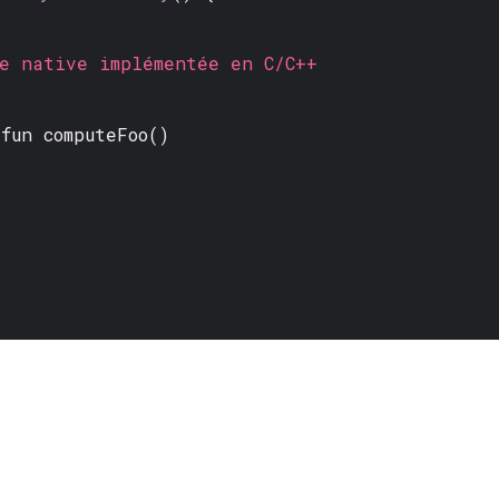
native implémentée en C/C++
fun
computeFoo()