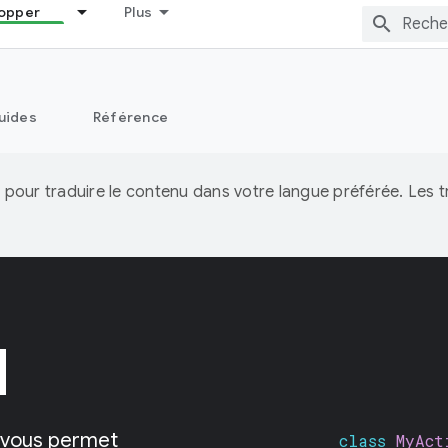
opper
Plus
uides
Référence
IA pour traduire le contenu dans votre langue préférée. Les
d
i vous permet
class
MyAct