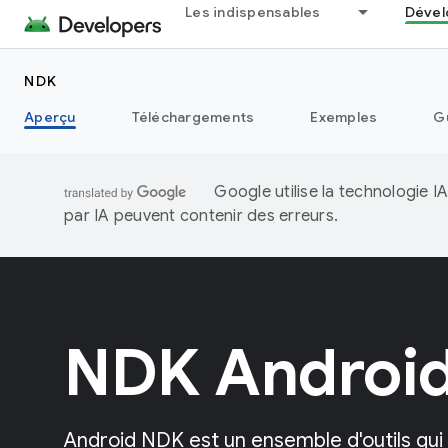
Les indispensables
Dével
NDK
Aperçu
Téléchargements
Exemples
G
Google utilise la technologie 
par IA peuvent contenir des erreurs.
NDK Androi
Android NDK est un ensemble d'outils qu