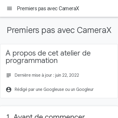
menu
Premiers pas avec CameraX
Sur cette page
Avant de commencer
Premiers pas avec CameraX
Conditions préalables
Objectifs de l'atelier
Ce dont vous avez besoin
À propos de cet atelier de
Créer le projet
programmation
subject
Dernière mise à jour : juin 22, 2022
account_circle
Rédigé par une Googleuse ou un Googleur
1. Avant de commencer