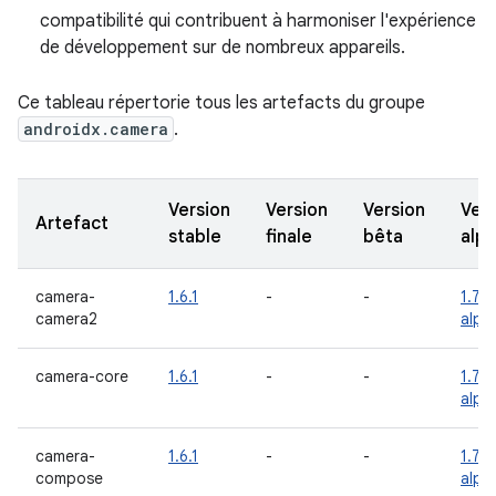
compatibilité qui contribuent à harmoniser l'expérience
de développement sur de nombreux appareils.
Ce tableau répertorie tous les artefacts du groupe
androidx.camera
.
Version
Version
Version
Vers
Artefact
stable
finale
bêta
alp
camera-
1.6.1
-
-
1.7.0
camera2
alph
camera-core
1.6.1
-
-
1.7.0
alph
camera-
1.6.1
-
-
1.7.0
compose
alph