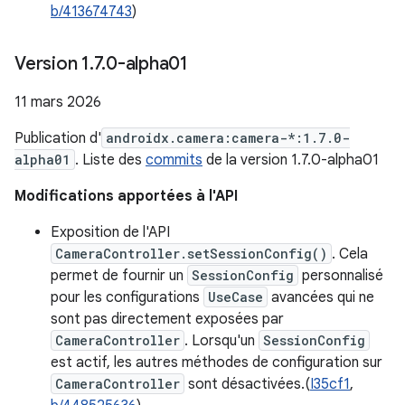
b/413674743
)
Version 1
.
7
.
0-alpha01
11 mars 2026
Publication d'
androidx.camera:camera-*:1.7.0-
alpha01
. Liste des
commits
de la version 1.7.0-alpha01
Modifications apportées à l'API
Exposition de l'API
CameraController.setSessionConfig()
. Cela
permet de fournir un
SessionConfig
personnalisé
pour les configurations
UseCase
avancées qui ne
sont pas directement exposées par
CameraController
. Lorsqu'un
SessionConfig
est actif, les autres méthodes de configuration sur
CameraController
sont désactivées.(
I35cf1
,