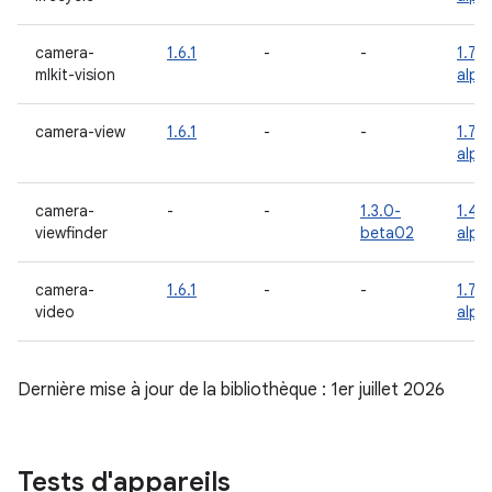
camera-
1.6.1
-
-
1.7.0
mlkit-vision
alph
camera-view
1.6.1
-
-
1.7.0
alph
camera-
-
-
1.3.0-
1.4.
viewfinder
beta02
alph
camera-
1.6.1
-
-
1.7.0
video
alph
Dernière mise à jour de la bibliothèque : 1er juillet 2026
Tests d'appareils