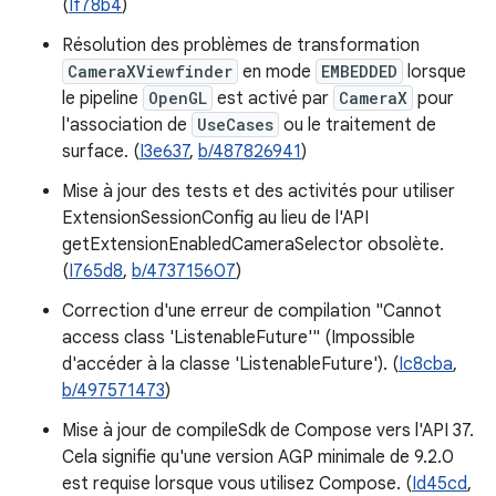
(
If78b4
)
Résolution des problèmes de transformation
CameraXViewfinder
en mode
EMBEDDED
lorsque
le pipeline
OpenGL
est activé par
CameraX
pour
l'association de
UseCases
ou le traitement de
surface. (
I3e637
,
b/487826941
)
Mise à jour des tests et des activités pour utiliser
ExtensionSessionConfig au lieu de l'API
getExtensionEnabledCameraSelector obsolète.
(
I765d8
,
b/473715607
)
Correction d'une erreur de compilation "Cannot
access class 'ListenableFuture'" (Impossible
d'accéder à la classe 'ListenableFuture'). (
Ic8cba
,
b/497571473
)
Mise à jour de compileSdk de Compose vers l'API 37.
Cela signifie qu'une version AGP minimale de 9.2.0
est requise lorsque vous utilisez Compose. (
Id45cd
,