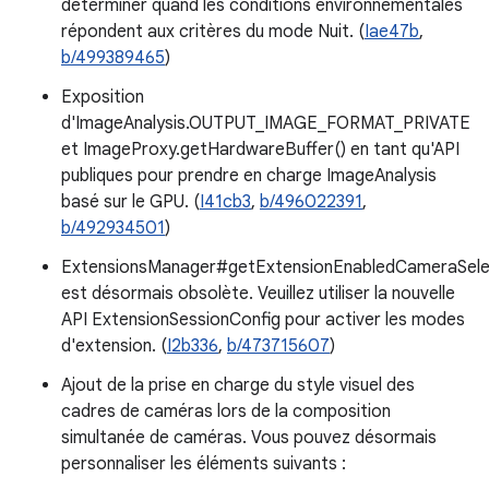
déterminer quand les conditions environnementales
répondent aux critères du mode Nuit. (
Iae47b
,
b/499389465
)
Exposition
d'ImageAnalysis.OUTPUT_IMAGE_FORMAT_PRIVATE
et ImageProxy.getHardwareBuffer() en tant qu'API
publiques pour prendre en charge ImageAnalysis
basé sur le GPU. (
I41cb3
,
b/496022391
,
b/492934501
)
ExtensionsManager#getExtensionEnabledCameraSele
est désormais obsolète. Veuillez utiliser la nouvelle
API ExtensionSessionConfig pour activer les modes
d'extension. (
I2b336
,
b/473715607
)
Ajout de la prise en charge du style visuel des
cadres de caméras lors de la composition
simultanée de caméras. Vous pouvez désormais
personnaliser les éléments suivants :