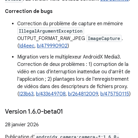
Correction de bugs
Correction du problème de capture en mémoire
IllegalArgumentException
OUTPUT_FORMAT_RAW_JPEG
ImageCapture
.
(
Id4eec
,
b/479990902
)
Migration vers le multiplexeur AndroidX Media3.
Correction de deux problèmes : 1) corruption de la
vidéo en cas d'interruption inattendue ou d'arrêt de
l'application ; 2) plantages lors de l'enregistrement
de vidéos dans des descripteurs de fichiers proxy.
(
I23b63
,
b/433649708
,
b/264812009
,
b/475750115
)
Version 1
.
6
.
0-beta01
28 janvier 2026
Publication d'
androidx.camera:camera-*:1.6.0-