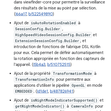
dans viewfinder-core pour permettre la surveillance
des résultats de la mise au point par sélection.
(
I66a17
,
b/522549890
)
Ajout de
isAutoRotationEnabled
à
SessionConfig.Builder
,
HighSpeedVideoSessionConfig.Builder
et
ExtensionSessionConfig.Builder
, et
introduction de fonctions de fabrique DSL Kotlin
pour eux. Cela permet de définir automatiquement
la rotation appropriée en fonction des capteurs de
l'appareil. (
I5b4a3
,
b/510752515
)
Ajout de la propriété
TransformationMode
à
TransformationInfo
pour permettre aux
applications d'utiliser le pipeline
OpenGL
en mode
EMBEDDED
. (
Id1de1
,
b/487826941
)
Ajout de
isNightModeIndicatorSupported()
et
getNightModeIndicator()
à
CameraInfo
pour