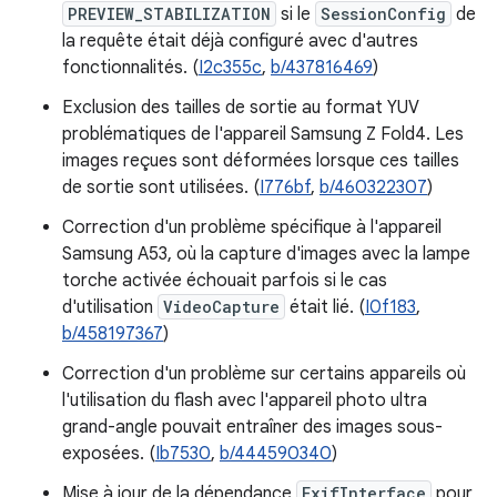
PREVIEW_STABILIZATION
si le
SessionConfig
de
la requête était déjà configuré avec d'autres
fonctionnalités. (
I2c355c
,
b/437816469
)
Exclusion des tailles de sortie au format YUV
problématiques de l'appareil Samsung Z Fold4. Les
images reçues sont déformées lorsque ces tailles
de sortie sont utilisées. (
I776bf
,
b/460322307
)
Correction d'un problème spécifique à l'appareil
Samsung A53, où la capture d'images avec la lampe
torche activée échouait parfois si le cas
d'utilisation
VideoCapture
était lié. (
I0f183
,
b/458197367
)
Correction d'un problème sur certains appareils où
l'utilisation du flash avec l'appareil photo ultra
grand-angle pouvait entraîner des images sous-
exposées. (
Ib7530
,
b/444590340
)
Mise à jour de la dépendance
ExifInterface
pour