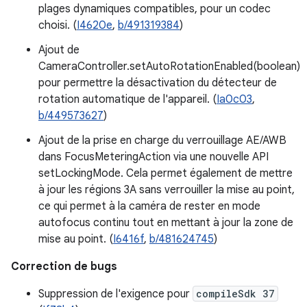
plages dynamiques compatibles, pour un codec
choisi. (
I4620e
,
b/491319384
)
Ajout de
CameraController.setAutoRotationEnabled(boolean)
pour permettre la désactivation du détecteur de
rotation automatique de l'appareil. (
Ia0c03
,
b/449573627
)
Ajout de la prise en charge du verrouillage AE/AWB
dans FocusMeteringAction via une nouvelle API
setLockingMode. Cela permet également de mettre
à jour les régions 3A sans verrouiller la mise au point,
ce qui permet à la caméra de rester en mode
autofocus continu tout en mettant à jour la zone de
mise au point. (
I6416f
,
b/481624745
)
Correction de bugs
Suppression de l'exigence pour
compileSdk 37