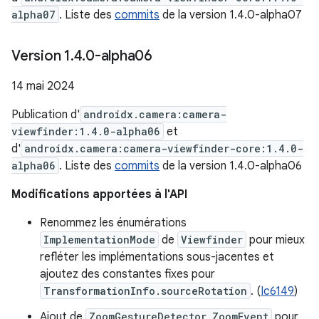
alpha07
. Liste des
commits
de la version 1.4.0-alpha07
Version 1
.
4
.
0-alpha06
14 mai 2024
Publication d'
androidx.camera:camera-
viewfinder:1.4.0-alpha06
et
d'
androidx.camera:camera-viewfinder-core:1.4.0-
alpha06
. Liste des
commits
de la version 1.4.0-alpha06
Modifications apportées à l'API
Renommez les énumérations
ImplementationMode
de
Viewfinder
pour mieux
refléter les implémentations sous-jacentes et
ajoutez des constantes fixes pour
TransformationInfo.sourceRotation
. (
Ic6149
)
Ajout de
ZoomGestureDetector.ZoomEvent
pour