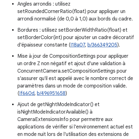
Angles arrondis : utilisez
setRoundedCornerRatio(float) pour appliquer un
arrondi normalisé (de 0,0 à 1,0) aux bords du cadre.
Bordures : utilisez setBorderWidthRatio(float) et
setBorderColor(int) pour ajouter un cadre décoratif
d'épaisseur constante (
I18a07
,
b/366349205
).
Mise à jour de CompositionSettings pour appliquer
un ordre Z non négatif et ajout d'une validation à
ConcurrentCamera.setCompositionSettings pour
s'assurer qu'il est appelé avec le nombre correct de
paramètres dans un mode de composition valide.
(
If660d
,
b/496951658
)
Ajout de getNightModeIndicator() et
isNightModeIndicatorAvailable() à
CameraExtensionsInfo pour permettre aux
applications de vérifier si l'environnement actuel est
en mode nuit lors de l'utilisation des extensions de