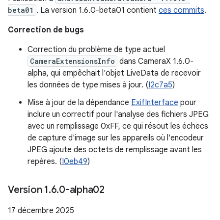
beta01
. La version 1.6.0-beta01 contient
ces commits
.
Correction de bugs
Correction du problème de type actuel
CameraExtensionsInfo
dans CameraX 1.6.0-
alpha, qui empêchait l'objet LiveData de recevoir
les données de type mises à jour. (
I2c7a5
)
Mise à jour de la dépendance
ExifInterface
pour
inclure un correctif pour l'analyse des fichiers JPEG
avec un remplissage 0xFF, ce qui résout les échecs
de capture d'image sur les appareils où l'encodeur
JPEG ajoute des octets de remplissage avant les
repères. (
I0eb49
)
Version 1
.
6
.
0-alpha02
17 décembre 2025