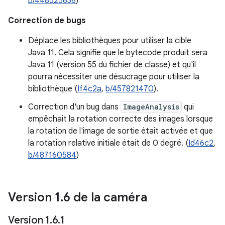
b/448525636
)
Correction de bugs
Déplace les bibliothèques pour utiliser la cible
Java 11. Cela signifie que le bytecode produit sera
Java 11 (version 55 du fichier de classe) et qu'il
pourra nécessiter une désucrage pour utiliser la
bibliothèque (
If4c2a
,
b/457821470
).
Correction d'un bug dans
ImageAnalysis
qui
empêchait la rotation correcte des images lorsque
la rotation de l'image de sortie était activée et que
la rotation relative initiale était de 0 degré. (
Id46c2
,
b/487160584
)
Version 1
.
6 de la caméra
Version 1
.
6
.
1