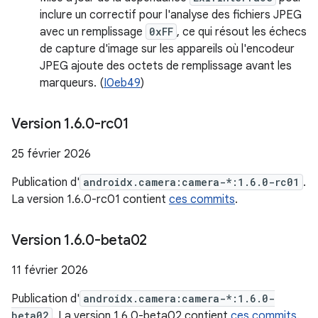
inclure un correctif pour l'analyse des fichiers JPEG
avec un remplissage
0xFF
, ce qui résout les échecs
de capture d'image sur les appareils où l'encodeur
JPEG ajoute des octets de remplissage avant les
marqueurs. (
I0eb49
)
Version 1
.
6
.
0-rc01
25 février 2026
Publication d'
androidx.camera:camera-*:1.6.0-rc01
.
La version 1.6.0-rc01 contient
ces commits
.
Version 1
.
6
.
0-beta02
11 février 2026
Publication d'
androidx.camera:camera-*:1.6.0-
beta02
. La version 1.6.0-beta02 contient
ces commits
.