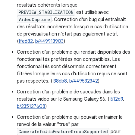
résultats cohérents lorsque
PREVIEW_STABILIZATION
est utilisé avec
VideoCapture
. Correction d'un bug qui entraînait
des résultats incohérents lorsqu'un cas d'utilisation
de prévisualisation n'était pas également actif.
(
Ifed82
,
b/449913903
)
Correction d'un problème qui rendait disponibles des
fonctionnalités préférées non compatibles. Les
fonctionnalités sont désormais correctement
filtrées lorsque leurs cas d'utilisation requis ne sont
pas respectés. (
I38db8
,
b/449532342
)
Correction d'un problème de saccades dans les
résultats vidéo sur le Samsung Galaxy S6. (
I612d9
,
b/235127608
)
Correction d'un problème qui pouvait entraîner le
renvoi de la valeur "true" par
CameraInfo#isFeatureGroupSupported
pour