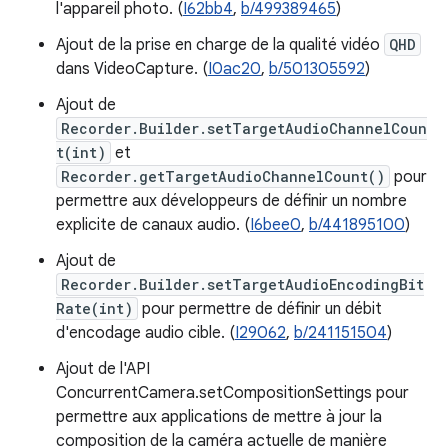
l'appareil photo. (
I62bb4
,
b/499389465
)
Ajout de la prise en charge de la qualité vidéo
QHD
dans VideoCapture. (
I0ac20
,
b/501305592
)
Ajout de
Recorder.Builder.setTargetAudioChannelCoun
t(int)
et
Recorder.getTargetAudioChannelCount()
pour
permettre aux développeurs de définir un nombre
explicite de canaux audio. (
I6bee0
,
b/441895100
)
Ajout de
Recorder.Builder.setTargetAudioEncodingBit
Rate(int)
pour permettre de définir un débit
d'encodage audio cible. (
I29062
,
b/241151504
)
Ajout de l'API
ConcurrentCamera.setCompositionSettings pour
permettre aux applications de mettre à jour la
composition de la caméra actuelle de manière