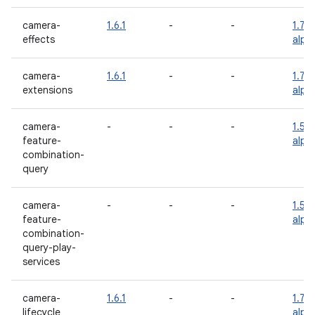
camera-
1.6.1
-
-
1.7.0
effects
alph
camera-
1.6.1
-
-
1.7.0
extensions
alph
camera-
-
-
-
1.5.0
feature-
alph
combination-
query
camera-
-
-
-
1.5.0
feature-
alph
combination-
query-play-
services
camera-
1.6.1
-
-
1.7.0
lifecycle
alph