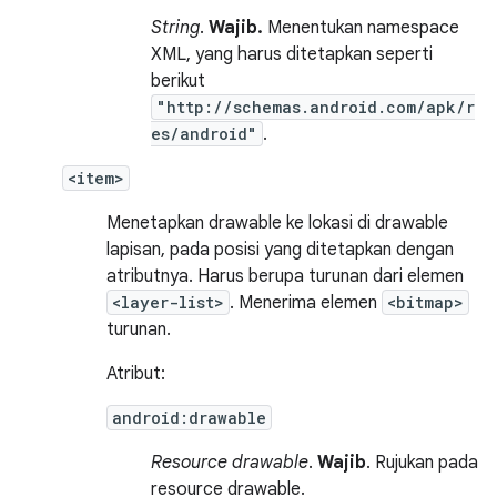
String
.
Wajib.
Menentukan namespace
XML, yang harus ditetapkan seperti
berikut
"http://schemas.android.com/apk/r
es/android"
.
<item>
Menetapkan drawable ke lokasi di drawable
lapisan, pada posisi yang ditetapkan dengan
atributnya. Harus berupa turunan dari elemen
<layer-list>
. Menerima elemen
<bitmap>
turunan.
Atribut:
android:drawable
Resource drawable
.
Wajib
. Rujukan pada
resource drawable.