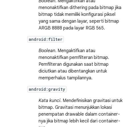
Boolean
. Mengaktifkan atau
menonaktifkan dithering pada bitmap jika
bitmap tidak memiliki konfigurasi piksel
yang sama dengan layar, seperti bitmap
ARGB 8888 pada layar RGB 565.
android:filter
Boolean
. Mengaktifkan atau
menonaktifkan pemfilteran bitmap.
Pemfilteran digunakan saat bitmap
diciutkan atau dibentangkan untuk
memperhalus tampilannya.
android:gravity
Kata kunci
. Mendefinisikan gravitasi untuk
bitmap. Gravitasi menunjukkan lokasi
penempatan drawable dalam container-
nya jika bitmap lebih kecil dari container-