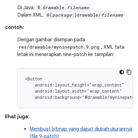
Di Java:
R.drawable.
filename
Dalam XML:
@[
package
:]drawable/
filename
contoh:
Dengan gambar disimpan pada
res/drawable/myninepatch.9.png
, XML tata
letak ini menerapkan nine-patch ke tampilan:
android:background="@drawable/myninepatch
lihat juga:
Membuat bitmap yang dapat diubah ukurannya
(file 9-patch)