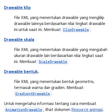
Drawable klip
File XML yang menentukan drawable yang mengklip
drawable lainnya berdasarkan nilai tingkat drawable
ini untuk saat ini. Membuat
ClipDrawable
.
Drawable skala
File XML yang menentukan drawable yang mengubah
ukuran drawable lain berdasarkan nilai tingkat saat
ini. Membuat
ScaleDrawable
Drawable bentuk
.
File XML yang menentukan bentuk geometris,
termasuk warna dan gradien. Membuat
GradientDrawable
.
Untuk mengetahui informasi tentang cara membuat
AnimationDrawable
, lihat dokumen
Resource animasi
.