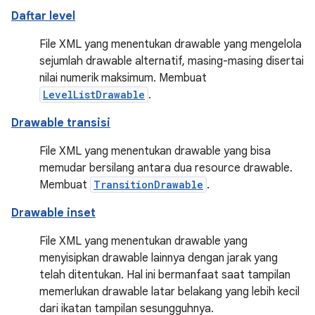
Daftar level
File XML yang menentukan drawable yang mengelola
sejumlah drawable alternatif, masing-masing disertai
nilai numerik maksimum. Membuat
LevelListDrawable
.
Drawable transisi
File XML yang menentukan drawable yang bisa
memudar bersilang antara dua resource drawable.
Membuat
TransitionDrawable
.
Drawable inset
File XML yang menentukan drawable yang
menyisipkan drawable lainnya dengan jarak yang
telah ditentukan. Hal ini bermanfaat saat tampilan
memerlukan drawable latar belakang yang lebih kecil
dari ikatan tampilan sesungguhnya.