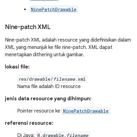
NinePatchDrawable
Nine-patch XML
Nine-patch XML adalah resource yang didefinisikan dalam
XML yang menunjuk ke file nine-patch. XML dapat
menetapkan dithering untuk gambar.
lokasi file:
res/drawable/
filename
.xml
Nama file adalah ID resource
jenis data resource yang dihimpun:
Pointer resource ke
NinePatchDrawable
referensi resource:
Di Java:
R.drawable.
filename