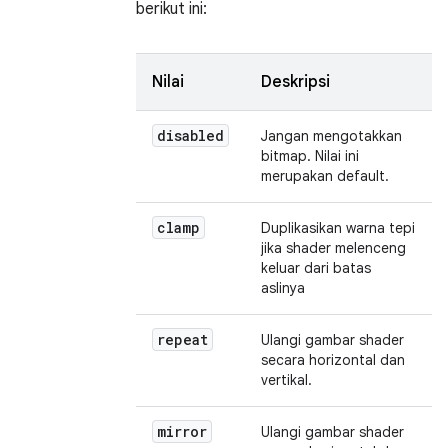
berikut ini:
Nilai
Deskripsi
disabled
Jangan mengotakkan
bitmap. Nilai ini
merupakan default.
clamp
Duplikasikan warna tepi
jika shader melenceng
keluar dari batas
aslinya
repeat
Ulangi gambar shader
secara horizontal dan
vertikal.
mirror
Ulangi gambar shader