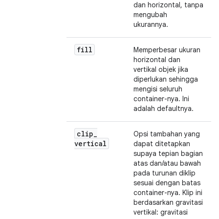
dan horizontal, tanpa
mengubah
ukurannya.
fill
Memperbesar ukuran
horizontal dan
vertikal objek jika
diperlukan sehingga
mengisi seluruh
container-nya. Ini
adalah defaultnya.
clip
_
Opsi tambahan yang
vertical
dapat ditetapkan
supaya tepian bagian
atas dan/atau bawah
pada turunan diklip
sesuai dengan batas
container-nya. Klip ini
berdasarkan gravitasi
vertikal: gravitasi