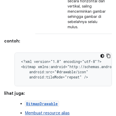
secara horizontal dan
vertikal, saling
mencerminkan gambar
sehingga gambar di
sebelahnya selalu
mulus.
contoh:
<?xml
version="1.0"
encoding="utf-8"?>

<bitmap
android:tileMode="repeat"
/>
lihat juga:
BitmapDrawable
Membuat resource alias