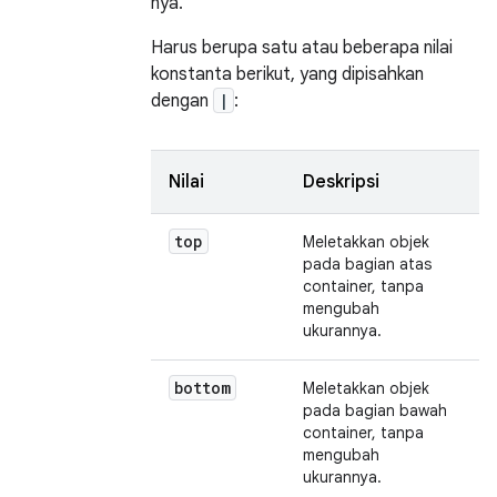
nya.
Harus berupa satu atau beberapa nilai
konstanta berikut, yang dipisahkan
dengan
|
:
Nilai
Deskripsi
top
Meletakkan objek
pada bagian atas
container, tanpa
mengubah
ukurannya.
bottom
Meletakkan objek
pada bagian bawah
container, tanpa
mengubah
ukurannya.