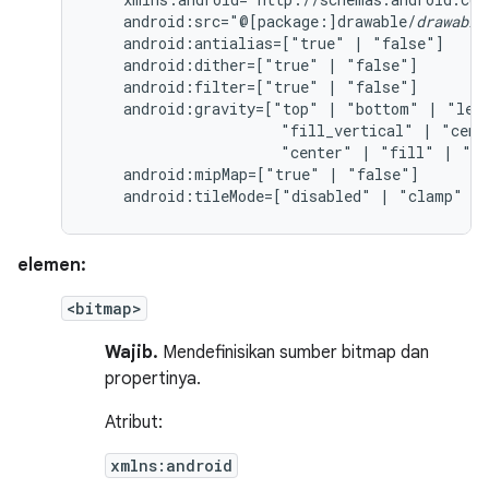
android:src="@[package:]drawable/
drawable
android:antialias=["true"
|
android:dither=["true"
|
android:filter=["true"
|
android:gravity=["top"
|
"bottom"
|
"lef
"fill_vertical"
|
"cent
"center"
|
"fill"
|
"cl
android:mipMap=["true"
|
android:tileMode=["disabled"
|
"clamp"
|
elemen:
<bitmap>
Wajib.
Mendefinisikan sumber bitmap dan
propertinya.
Atribut:
xmlns:android