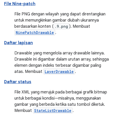
File Nine-patch
File PNG dengan wilayah yang dapat direntangkan
untuk memungkinkan gambar diubah ukurannya
berdasarkan konten (
.9.png
). Membuat
NinePatchDrawable
.
Daftar lapisan
Drawable yang mengelola array drawable lainnya.
Drawable ini digambar dalam urutan array, sehingga
elemen dengan indeks terbesar digambar paling
atas. Membuat
LayerDrawable
.
Daftar status
File XML yang merujuk pada berbagai grafik bitmap
untuk berbagai kondisi—misalnya, menggunakan
gambar yang berbeda ketika satu tombol diketuk.
Membuat
StateListDrawable
.