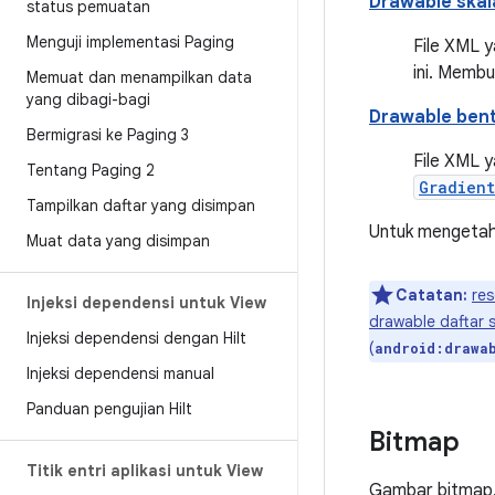
Drawable skal
status pemuatan
Menguji implementasi Paging
File XML 
ini. Memb
Memuat dan menampilkan data
yang dibagi-bagi
Drawable ben
Bermigrasi ke Paging 3
File XML 
Tentang Paging 2
Gradien
Tampilkan daftar yang disimpan
Untuk mengetah
Muat data yang disimpan
Catatan:
re
Injeksi dependensi untuk View
drawable daftar 
Injeksi dependensi dengan Hilt
(
android:drawa
Injeksi dependensi manual
Panduan pengujian Hilt
Bitmap
Titik entri aplikasi untuk View
Gambar bitmap. 