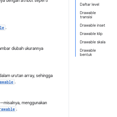
ya dengan atribut seperti
Daftar level
Drawable
transisi
Drawable inset
le
.
Drawable klip
Drawable skala
ambar diubah ukurannya
Drawable
bentuk
dalam urutan array, sehingga
awable
.
isi—misalnya, menggunakan
rawable
.