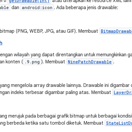
erti
getDrawable(int)
atau diterapkan ke resource XML lainn
able
dan
android:icon
. Ada beberapa jenis drawable:
is bitmap (PNG, WEBP, JPG, atau GIF). Membuat
BitmapDrawab
h
dengan wilayah yang dapat direntangkan untuk memungkinkan g
an konten (
.9.png
). Membuat
NinePatchDrawable
.
ang mengelola array drawable lainnya. Drawable ini digambar 
ngan indeks terbesar digambar paling atas. Membuat
LayerDr
yang merujuk pada berbagai grafik bitmap untuk berbagai kond
ng berbeda ketika satu tombol diketuk. Membuat
StateListD