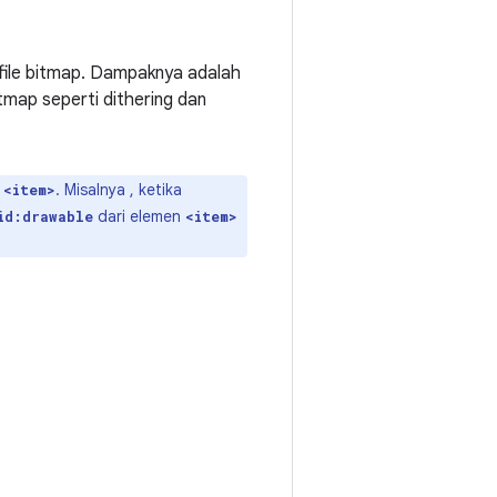
ile bitmap. Dampaknya adalah
tmap seperti dithering dan
n
. Misalnya , ketika
<item>
dari elemen
id:drawable
<item>