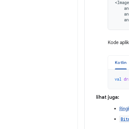
an
Kode apli
Kotlin
val
dr
lihat juga:
Ring
Bit