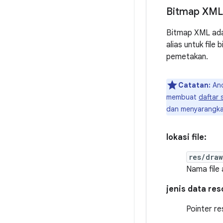
Bitmap XML
Bitmap XML ada
alias untuk fil
pemetakan.
Catatan:
And
membuat
daftar 
dan menyarangk
lokasi file:
res/dra
Nama file
jenis data re
Pointer r