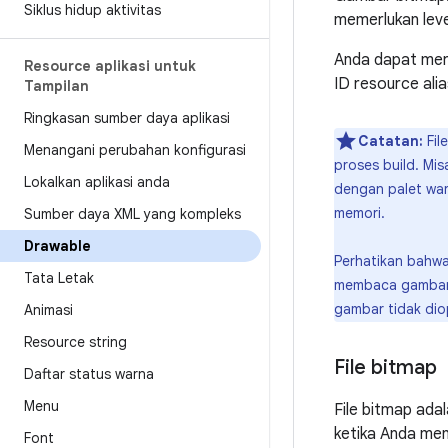
Siklus hidup aktivitas
memerlukan level
Anda dapat meru
Resource aplikasi untuk
ID resource alia
Tampilan
Ringkasan sumber daya aplikasi
Catatan:
Fil
Menangani perubahan konfigurasi
proses build. Mis
Lokalkan aplikasi anda
dengan palet war
memori.
Sumber daya XML yang kompleks
Drawable
Perhatikan bahwa
Tata Letak
membaca gambar 
gambar tidak dio
Animasi
Resource string
File bitmap
Daftar status warna
Menu
File bitmap ada
ketika Anda me
Font