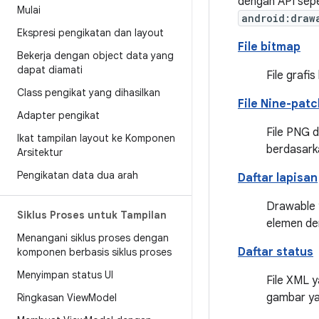
dengan API sep
Mulai
android:draw
Ekspresi pengikatan dan layout
File bitmap
Bekerja dengan object data yang
dapat diamati
File graf
Class pengikat yang dihasilkan
File Nine-patc
Adapter pengikat
File PNG 
Ikat tampilan layout ke Komponen
berdasark
Arsitektur
Pengikatan data dua arah
Daftar lapisan
Drawable y
Siklus Proses untuk Tampilan
elemen de
Menangani siklus proses dengan
Daftar status
komponen berbasis siklus proses
Menyimpan status UI
File XML 
gambar ya
Ringkasan View
Model