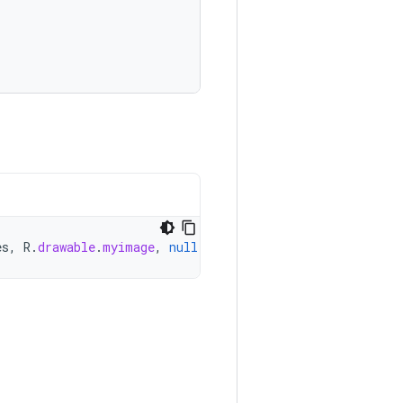
es
,
R
.
drawable
.
myimage
,
null
)