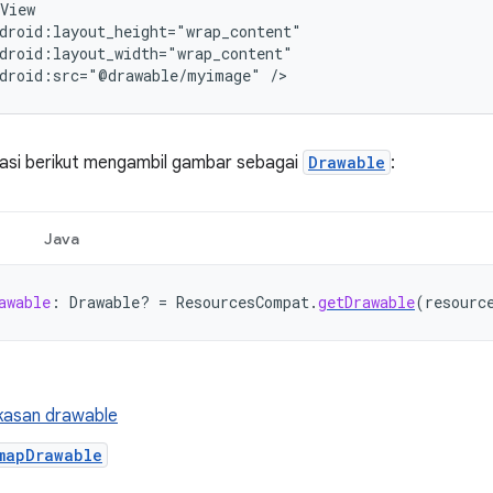
droid:src="@drawable/myimage"
/>
kasi berikut mengambil gambar sebagai
Drawable
:
Java
awable
:
Drawable? 
=
ResourcesCompat
.
getDrawable
(
resourc
kasan drawable
mapDrawable