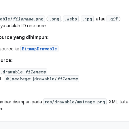
wable/
filename
.png
(
.png
,
.webp
,
.jpg
, atau
.gif
)
nya adalah ID resource
source yang dihimpun:
esource ke
BitmapDrawable
ource:
R.drawable.
filename
L:
@[
package
:]drawable/
filename
ambar disimpan pada
res/drawable/myimage.png
, XML tata
n: