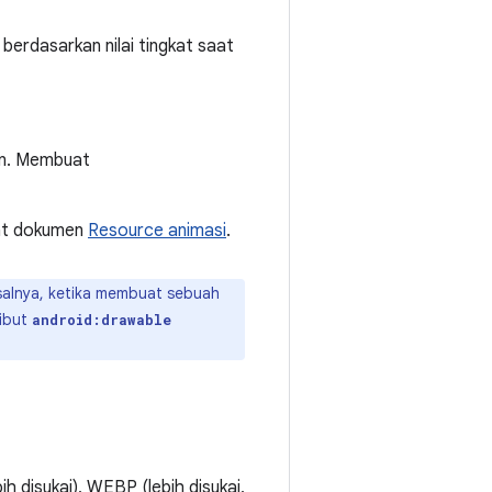
erdasarkan nilai tingkat saat
en. Membuat
hat dokumen
Resource animasi
.
salnya, ketika membuat sebuah
ribut
android:drawable
 disukai), WEBP (lebih disukai,