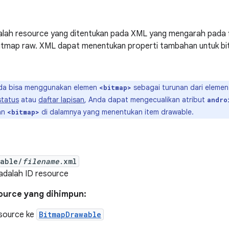
lah resource yang ditentukan pada XML yang mengarah pada f
e bitmap raw. XML dapat menentukan properti tambahan untuk bi
a bisa menggunakan elemen
sebagai turunan dari eleme
<bitmap>
status
atau
daftar lapisan
, Anda dapat mengecualikan atribut
andro
an
di dalamnya yang menentukan item drawable.
<bitmap>
wable/
filename
.xml
 adalah ID resource
source yang dihimpun:
esource ke
BitmapDrawable