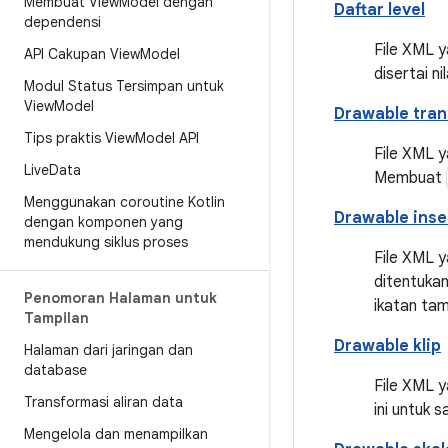
Membuat View
Model dengan
Daftar level
dependensi
File XML 
API Cakupan View
Model
disertai 
Modul Status Tersimpan untuk
View
Model
Drawable tran
Tips praktis View
Model API
File XML 
Live
Data
Membuat
Menggunakan coroutine Kotlin
Drawable inse
dengan komponen yang
mendukung siklus proses
File XML 
ditentukan
Penomoran Halaman untuk
ikatan ta
Tampilan
Drawable klip
Halaman dari jaringan dan
database
File XML y
Transformasi aliran data
ini untuk 
Mengelola dan menampilkan