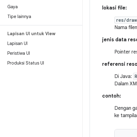
Gaya
lokasi file:
Tipe lainnya
res/dra
Nama file
Lapisan UI untuk View
jenis data re
Lapisan UI
Pointer r
Peristiwa UI
Produksi Status UI
referensi res
Di Java:
Dalam XM
contoh:
Dengan g
ke tampila