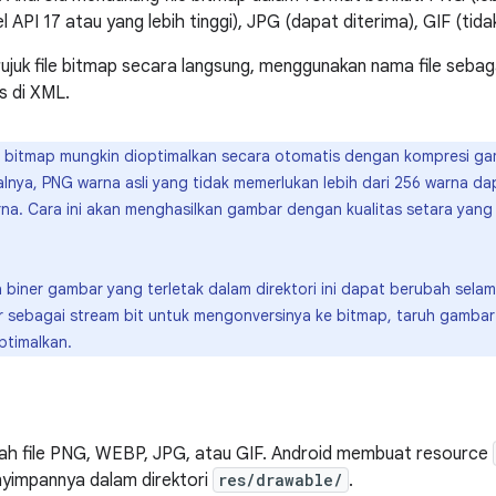
 API 17 atau yang lebih tinggi), JPG (dapat diterima), GIF (tid
juk file bitmap secara langsung, menggunakan nama file seba
s di XML.
e bitmap mungkin dioptimalkan secara otomatis dengan kompresi ga
alnya, PNG warna asli yang tidak memerlukan lebih dari 256 warna da
na. Cara ini akan menghasilkan gambar dengan kualitas setara yang
 biner gambar yang terletak dalam direktori ini dapat berubah selam
sebagai stream bit untuk mengonversinya ke bitmap, taruh gambar
ptimalkan.
lah file PNG, WEBP, JPG, atau GIF. Android membuat resource
nyimpannya dalam direktori
res/drawable/
.