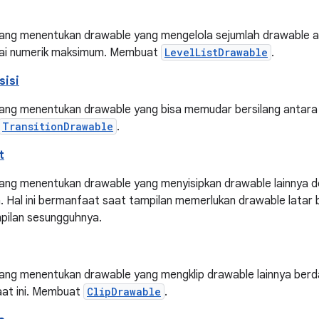
yang menentukan drawable yang mengelola sejumlah drawable al
nilai numerik maksimum. Membuat
LevelListDrawable
.
sisi
yang menentukan drawable yang bisa memudar bersilang antara
TransitionDrawable
.
t
yang menentukan drawable yang menyisipkan drawable lainnya d
. Hal ini bermanfaat saat tampilan memerlukan drawable latar be
mpilan sesungguhnya.
ang menentukan drawable yang mengklip drawable lainnya berda
saat ini. Membuat
ClipDrawable
.