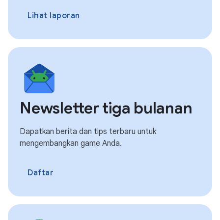
Lihat laporan
Newsletter tiga bulanan
Dapatkan berita dan tips terbaru untuk
mengembangkan game Anda.
Daftar