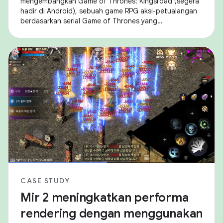
mengembangkan Game of Thrones: Kingsroad (segera
hadir di Android), sebuah game RPG aksi-petualangan
berdasarkan serial Game of Thrones yang
memenangkan Emmy® Award dan Golden Globe®.
Mereka mengalami
CASE STUDY
Mir 2 meningkatkan performa
rendering dengan menggunakan