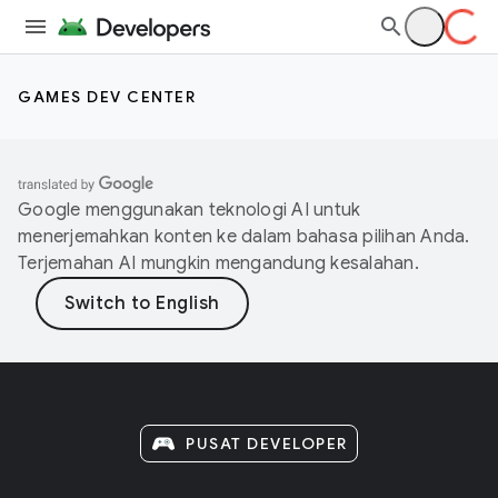
GAMES DEV CENTER
Google menggunakan teknologi AI untuk
menerjemahkan konten ke dalam bahasa pilihan Anda.
Terjemahan AI mungkin mengandung kesalahan.
PUSAT DEVELOPER