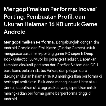
Mengoptimalkan Performa: Inovasi
Porting, Pembuatan Profil, dan
Ukuran Halaman 16 KB untuk Game
Android
Mengoptimalkan Performa.
Bergabunglah dengan tim
Android Google dan Emil Kjæhr (Funday Games) untuk
menguasai cara mem-porting game PC seperti Deep
Rock Galactic: Survivor ke perangkat seluler. Dapatkan
tampilan eksklusif pertama dari Profiler Sistem dan GPU
baru kami, pelajari status Vulkan, dan pelajari cara
dukungan ukuran halaman 16 KB meningkatkan performa di
berbagai arsitektur. Baik Anda menggunakan Unity atau
Unreal, dapatkan strategi praktis yang diperlukan untuk
meningkatkan performa game berperforma tinggi di
Android.