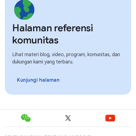
Halaman referensi
komunitas
Lihat materi blog, video, program, komunitas, dan
dukungan kami yang terbaru.
Kunjungi halaman