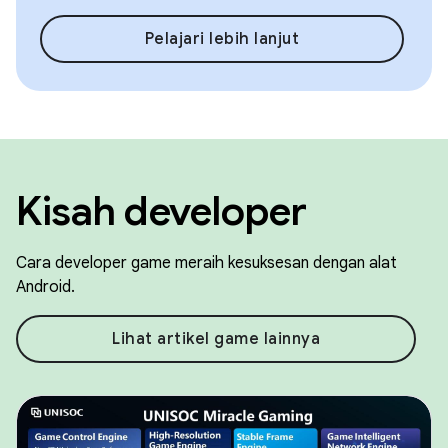
Pelajari lebih lanjut
Kisah developer
Cara developer game meraih kesuksesan dengan alat
Android.
Lihat artikel game lainnya