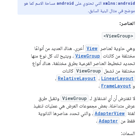
التي تحتوي على
مساحة الاسم كما هو
android
xmlns:android
موضح في مثال البنية السابق.
العناصر:
<ViewGroup>
وهي حاوية لعناصر
View
أخرى. هناك العديد من أنواعًا
مختلفة من كائنات
ViewGroup
، ويتيح لك كل نوع منها
تحديد تخطيط العناصر الفرعية بطرق مختلفة. هناك أنواع
مختلفة من تشمل
ViewGroup
كائنات
،
RelativeLayout
،
LinearLayout
و
FrameLayout
.
لا تفترض أن أي اشتقاق لـ
ViewGroup
وتقبل طرق
عرض متداخلة. بعض مجموعات العرض هي عمليات تنفيذ
لفئة
AdapterView
، والتي تحدد عناصرها الثانوية
فقط من
Adapter
.
السمات: