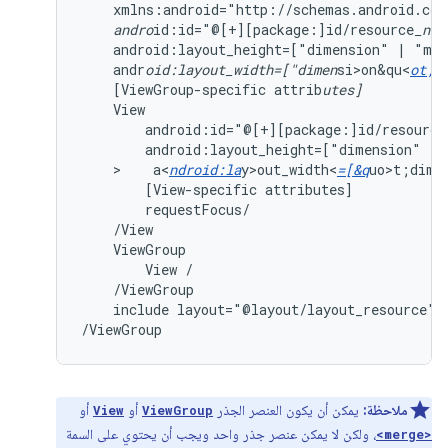
xmlns:android="http://schemas.android.com
andro
id:id="@[+][package:]id/resource
_nam
android:layout_height=["dimension"
|
"mat
andr
oid:layout_width=["dimen
si>on&qu<
ot;
[ViewGroup-specific
attrib
utes]
android:id="@[+][package:]id/resource
android:layout_height=["dimension"
|
>    a<
ndroid:la
y>out_width<
=[&q
uo>t;dim<
[View-specific
attributes]
ViewGroup
View
include
layout="@layout/layout_resource"/

/ViewGroup
ملاحظة:
يمكن أن يكون العنصر الجذر
أو
أو
View
ViewGroup
، ولكن لا يمكن عنصر جذر واحد ويجب أن يحتوي على السمة
<merge>