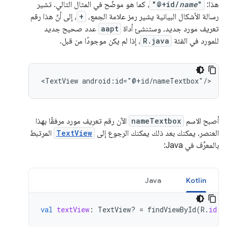
هذا:
"
name
"@+id/
، كما هو موضّح في المثال التالي. تشير
رسالة الأشكال البيانية يشير رمز علامة الجمع،
+
، إلى أنّ هذا رقم
تعريف مورد جديد، وستنشئ أداة
aapt
عدد صحيح جديد
للمورد في الفئة
R.java
، إذا لم يكن موجودًا من قبل.
<TextView
android:id="@+id/nameTextbox"/>
أصبح الاسم
nameTextbox
الآن رقم تعريف مورد مرفقًا بهذا
العنصر. يمكنك بعد ذلك يمكنك الرجوع إلى
TextView
المرتبط
بالمعرِّف في Java:
Java
Kotlin
val
textView
:
TextView? 
=
findViewById
(
R
.
id
.
n