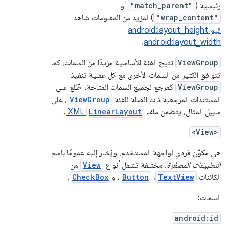
رئيسية (
"match_parent"
أو
"wrap_content"
) لمزيد من المعلومات شاهد
قيم android:layout_height
.
android:layout_width
ViewGroup
تتيح الفئة الأساسية مزيدًا من السمات، كما
تتوافق الكثير من السمات الأخرى مع كل عملية تنفيذ
ViewGroup
كمرجع لجميع السمات المتاحة، اطّلِع على
المستندات المرجعية ذات الصلة للفئة
ViewGroup
، على
سبيل المثال، يتضمن ملف
LinearLayout
XML
.
<View>
هي مكوّن فردي لواجهة المستخدم، ويُشار إليه عمومًا باسم
التطبيقات المصغّرة
. مختلفة تشمل أنواع
View
من
الكائنات
TextView
،
Button
، و
CheckBox
.
السمات:
android:id