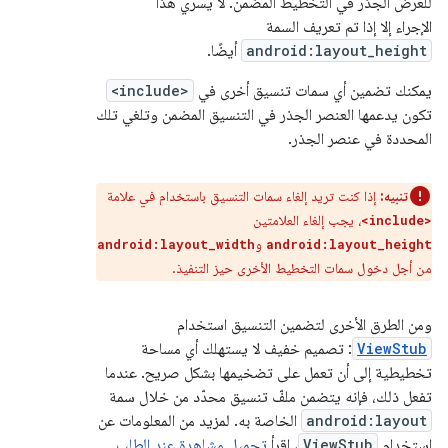
للعرض الجذر في التخطيط المضمّن. لا يسري هذا
الإجراء إلا إذا تم تعريف السمة
android:layout_height
أيضًا.
يمكنك تضمين أي سمات تنسيق أخرى في
<include>
تكون يدعمها العنصر الجذر في التنسيق المضمن وتلغي تلك
المحددة في عنصر الجذر.
تنبيه:
إذا كنت تريد إلغاء سمات التنسيق باستخدام في علامة
، يجب إلغاء العلامتين
<include>
و
android:layout_width
android:layout_height
من أجل دخول سمات التخطيط الأخرى حيز التنفيذ.
ومن الطرق الأخرى لتضمين التنسيق استخدام
ViewStub
: تصميم خفيف لا يستهلك أي مساحة
تخطيطية إلى أن تعمل على تضخيمها بشكل صريح. عندما
تفعل ذلك، فإنه يتضمن ملفّ تنسيق محدّد من خلال سمة
android:layout
الخاصة به. لمزيد من المعلومات عن
استخدام
ViewStub
، اقرأ
تحميل مشاهدة عند الطلب
.