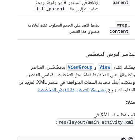
parent
الإضافة في المستوى 8 من واجهة برمجة
fill
_
parent
التطبيقات إلى إيقاف
wrap
_
لضبط البُعد على الحجم المطلوب فقط لملاءمة
content
محتوى هذا العنصر.
عناصر العرض المخصّص
يمكنك إنشاء
View
و
ViewGroup
مخصّصَين. العناصر
وتطبيقها على التخطيط تمامًا مثل التخطيط القياسي العنصر.
ويمكنك أيضًا تحديد السمات المتوافقة في عنصر XML. لمزيد من
المعلومات راجِع
إنشاء مكوّنات طريقة العرض المخصّصة
.
مثلا:
تم حفظ ملف XML في
:
res/layout/main_activity.xml