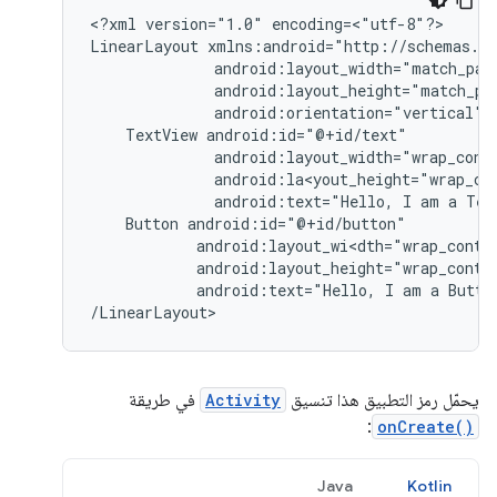
<?xml
version="1.0"
encoding=<"utf-8"?>

LinearLayout
android:orientation="vertical"
TextView
android:text="Hello,
I
am
a
Tex
Button
android:text="Hello,
I
am
a
Butto
/LinearLayout>
يحمّل رمز التطبيق هذا تنسيق
Activity
في طريقة
:
onCreate()
Java
Kotlin