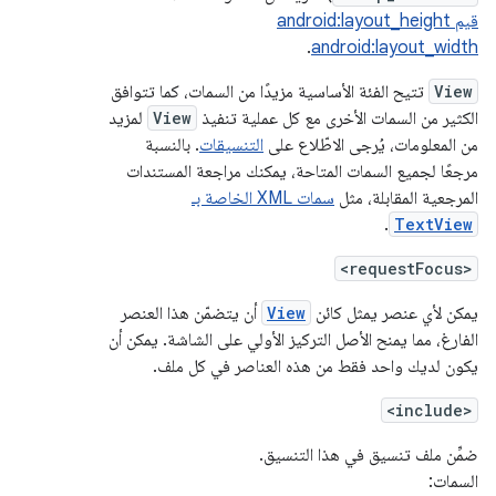
قيم android:layout_height
.
android:layout_width
View
تتيح الفئة الأساسية مزيدًا من السمات، كما تتوافق
الكثير من السمات الأخرى مع كل عملية تنفيذ
View
لمزيد
من المعلومات، يُرجى الاطّلاع على
التنسيقات
. بالنسبة
مرجعًا لجميع السمات المتاحة، يمكنك مراجعة المستندات
المرجعية المقابلة، مثل
سمات XML الخاصة بـ
.
TextView
<requestFocus>
يمكن لأي عنصر يمثل كائن
View
أن يتضمّن هذا العنصر
الفارغ، مما يمنح الأصل التركيز الأولي على الشاشة. يمكن أن
يكون لديك واحد فقط من هذه العناصر في كل ملف.
<include>
ضمِّن ملف تنسيق في هذا التنسيق.
السمات: