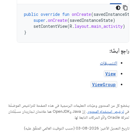
public
override
fun
onCreate
(
savedInstanceSta
super
.
onCreate
(
savedInstanceState
)
setContentView
(
R
.
layout
.
main_activity
)
}
راجِع أيضًا:
التنسيقات
View
ViewGroup
يخضع كل من المحتوى وعيّنات التعليمات البرمجية في هذه الصفحة للتراخيص الموضحّة
في
ترخيص استخدام المحتوى
. إنّ Java وOpenJDK هما علامتان تجاريتان مسجَّلتان
لشركة Oracle و/أو الشركات التابعة لها.
تاريخ التعديل الأخير: 2026-08-03 (حسب التوقيت العالمي المتفَّق عليه)