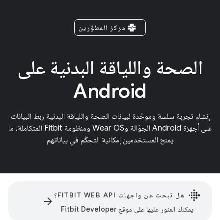
مركز المطوّرين
الصحة واللياقة البدنية على
Android
إنشاء تجربة سلسة وموحّدة لبيانات الصحة واللياقة البدنية ربط البيانات
على أجهزة Android الجوّالة وWear OS ومنظومة Fitbit المتكاملة، ما
يمنح المستخدمين إمكانية التحكّم في بياناتهم
هل تبحث عن واجهات FITBIT WEB API؟
arrow_forward
يمكنك العثور عليها على موقع Fitbit Developer