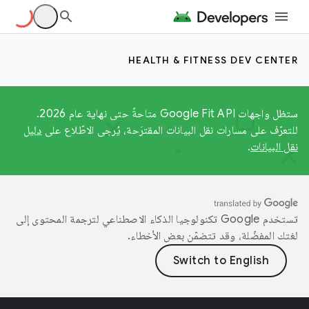
HEALTH & FITNESS DEV CENTER
ستظل واجهات Google Fit API متاحةً حتى نهاية عام 2026.
للتعرّف على مسارات نقل البيانات المقترَحة، يُرجى الاطّلاع على
دليل
نقل البيانات
.
تستخدم Google تكنولوجيا الذكاء الاصطناعي لترجمة المحتوى إلى
لغتك المفضّلة، وقد تتضمّن بعض الأخطاء.