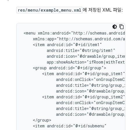
res/menu/example_menu.xml
에 저장된 XML 파일:
<menu
<item
<group
<item
android:icon="@drawable/group_i
<item
android:icon="@drawable/group_i
<item