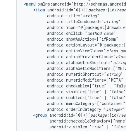
<
menu
<
item
android:id="@[+][
package
:]id/
resour
android:title="
string
android:titleCondensed="
string
android:icon="@[package:]drawable/
d
android:onClick="
method
name
android:showAsAction=["ifRoom"
|
"n
android:actionLayout="@[package:]la
android:actionViewClass="
class
name
android:actionProviderClass="
class
android:alphabeticShortcut="
string
android:alphabeticModifiers=["META"
android:numericShortcut="
string
android:numericModifiers=["META"
|
android:checkable=["true"
|
android:visible=["true"
|
android:enabled=["true"
|
android:menuCategory=["container"
|
android:orderInCategory="
integer
"
<
group
android:id="@[+][
package
:]id/
resou
android:checkableBehavior=["none"
android:visible=["true"
|