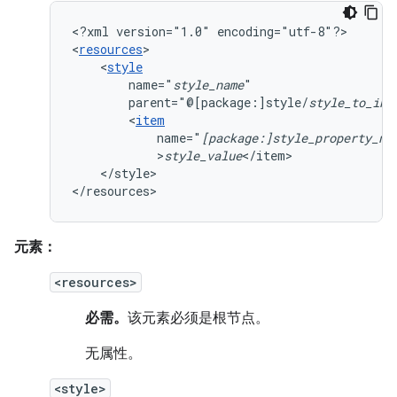
<?xml
version="1.0"
encoding="utf-8"?>

<
resources
<
style
name="
style_name
parent="@[package:]style/
style_to_inh
<
item
name="
[package:]style_property_na
>
style_value
</style>

</resources>
元素：
<resources>
必需。
该元素必须是根节点。
无属性。
<style>