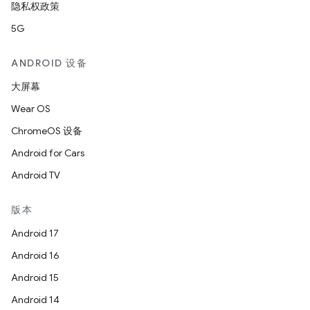
隐私权政策
5G
ANDROID 设备
大屏幕
Wear OS
ChromeOS 设备
Android for Cars
Android TV
版本
Android 17
Android 16
Android 15
Android 14