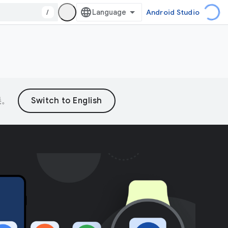
/
Android Studio
误。