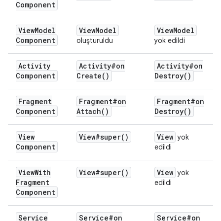
Component
View
Model
View
Model
View
Model
Component
oluşturuldu
yok edildi
Activity
Activity#
on
Activity#
on
Component
Create(
)
Destroy(
)
Fragment
Fragment#
on
Fragment#
on
Component
Attach(
)
Destroy(
)
View
View#
super(
)
View
yok
Component
edildi
View
With
View#
super(
)
View
yok
Fragment
edildi
Component
Service
Service#
on
Service#
on