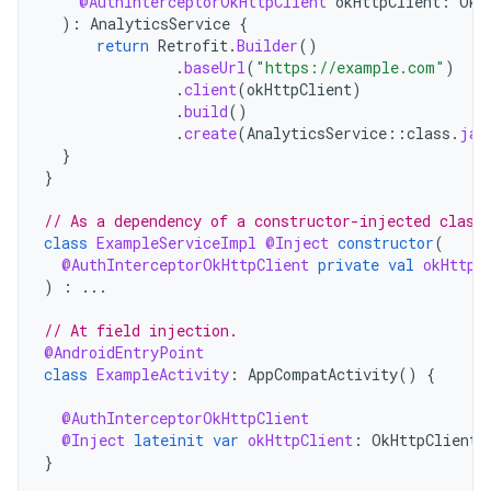
@AuthInterceptorOkHttpClient
okHttpClient
:
OkH
):
AnalyticsService
{
return
Retrofit
.
Builder
()
.
baseUrl
(
"https://example.com"
)
.
client
(
okHttpClient
)
.
build
()
.
create
(
AnalyticsService
::
class
.
jav
}
}
// As a dependency of a constructor-injected class
class
ExampleServiceImpl
@Inject
constructor
(
@AuthInterceptorOkHttpClient
private
val
okHttpC
)
:
...
// At field injection.
@AndroidEntryPoint
class
ExampleActivity
:
AppCompatActivity
()
{
@AuthInterceptorOkHttpClient
@Inject
lateinit
var
okHttpClient
:
OkHttpClient
}