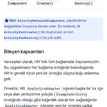
Component
Create(
)
Destroy(
)
Not:
, yapılandırma
ActivityRetainedComponent
değişiklikleri boyunca devam eder. Bu nedenle, ilk
'da oluşturulur ve son
Activity#onCreate()
'da yok edilir.
Activity#onDestroy()
Bileşen kapsamları
Varsayılan olarak, Hilt'teki tüm bağlamalar
kapsamsızdır
.
Bu, uygulamanız her bağlama isteğinde bulunduğunda
Hilt'in gerekli türün yeni bir örneğini oluşturduğu anlamına
gelir.
Örnekte, Hilt
AnalyticsAdapter
öğesini başka bir tür için
veya alan yerleştirme yoluyla (
ExampleActivity
örneğinde olduğu gibi) bağımlılık olarak her sağladığında
AnalyticsAdapter
öğesinin yeni bir örneğini sağlar.