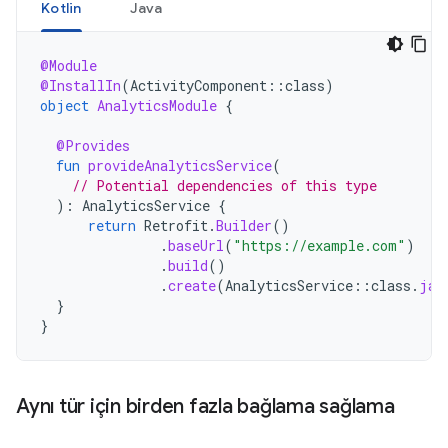
Kotlin
Java
@Module
@InstallIn
(
ActivityComponent
::
class
)
object
AnalyticsModule
{
@Provides
fun
provideAnalyticsService
(
// Potential dependencies of this type
):
AnalyticsService
{
return
Retrofit
.
Builder
()
.
baseUrl
(
"https://example.com"
)
.
build
()
.
create
(
AnalyticsService
::
class
.
jav
}
}
Aynı tür için birden fazla bağlama sağlama