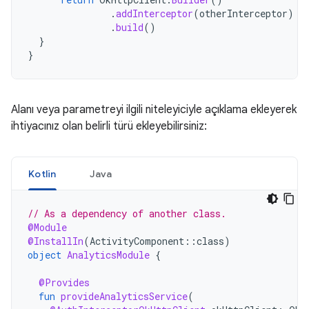
.
addInterceptor
(
otherInterceptor
)
.
build
()
}
}
Alanı veya parametreyi ilgili niteleyiciyle açıklama ekleyerek
ihtiyacınız olan belirli türü ekleyebilirsiniz:
Kotlin
Java
// As a dependency of another class.
@Module
@InstallIn
(
ActivityComponent
::
class
)
object
AnalyticsModule
{
@Provides
fun
provideAnalyticsService
(