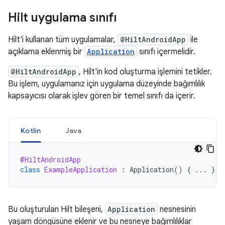
Hilt uygulama sınıfı
Hilt'i kullanan tüm uygulamalar,
@HiltAndroidApp
ile
açıklama eklenmiş bir
Application
sınıfı içermelidir.
@HiltAndroidApp
, Hilt'in kod oluşturma işlemini tetikler.
Bu işlem, uygulamanız için uygulama düzeyinde bağımlılık
kapsayıcısı olarak işlev gören bir temel sınıfı da içerir.
Kotlin
Java
@HiltAndroidApp
class
ExampleApplication
:
Application
()
{
...
}
Bu oluşturulan Hilt bileşeni,
Application
nesnesinin
yaşam döngüsüne eklenir ve bu nesneye bağımlılıklar