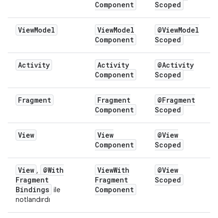
Component
Scoped
View
Model
View
Model
@View
Model
Component
Scoped
Activity
Activity
@Activity
Component
Scoped
Fragment
Fragment
@Fragment
Component
Scoped
View
View
@View
Component
Scoped
View
@With
View
With
@View
,
Fragment
Fragment
Scoped
Bindings
Component
ile
notlandırdı