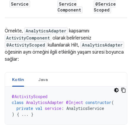
Service
Service
@Service
Component
Scoped
Örnekte,
AnalyticsAdapter
kapsamını
ActivityComponent
olarak belirlerseniz
@ActivityScoped
kullanılarak Hilt,
AnalyticsAdapter
öğesinin aynı örneğini ilgili etkinliğin yaşam süresi boyunca
sağlar:
Kotlin
Java
@ActivityScoped
class
AnalyticsAdapter
@Inject
constructor
(
private
val
service
:
AnalyticsService
)
{
...
}