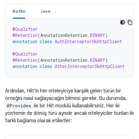
Kotlin
Java
@Qualifier
@Retention
(
AnnotationRetention
.
BINARY
)
annotation
class
AuthInterceptorOkHttpClient
@Qualifier
@Retention
(
AnnotationRetention
.
BINARY
)
annotation
class
OtherInterceptorOkHttpClient
Ardından, Hilt'in her niteleyiciye karşılık gelen türün bir
örneğini nasıl sağlayacağını bilmesi gerekir. Bu durumda,
@Provides
ile bir Hilt modülü kullanabilirsiniz. Her iki
yöntemin de dönüş türü aynıdır ancak niteleyiciler bunları iki
farklı bağlama olarak etiketler: