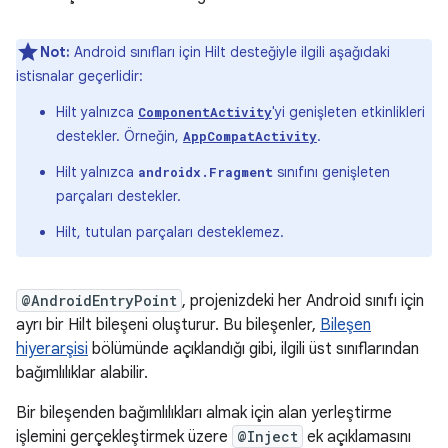
Not:
Android sınıfları için Hilt desteğiyle ilgili aşağıdaki
istisnalar geçerlidir:
Hilt yalnızca
'yi genişleten etkinlikleri
ComponentActivity
destekler. Örneğin,
.
AppCompatActivity
Hilt yalnızca
sınıfını genişleten
androidx.Fragment
parçaları destekler.
Hilt, tutulan parçaları desteklemez.
@AndroidEntryPoint
, projenizdeki her Android sınıfı için
ayrı bir Hilt bileşeni oluşturur. Bu bileşenler,
Bileşen
hiyerarşisi
bölümünde açıklandığı gibi, ilgili üst sınıflarından
bağımlılıklar alabilir.
Bir bileşenden bağımlılıkları almak için alan yerleştirme
işlemini gerçekleştirmek üzere
@Inject
ek açıklamasını