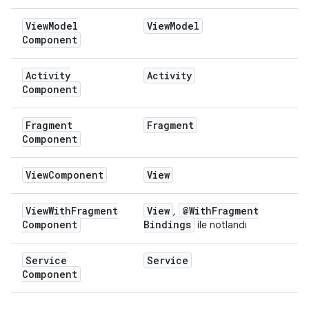
View
Model
View
Model
Component
Activity
Activity
Component
Fragment
Fragment
Component
View
Component
View
View
With
Fragment
View
@With
Fragment
,
Component
Bindings
ile notlandı
Service
Service
Component