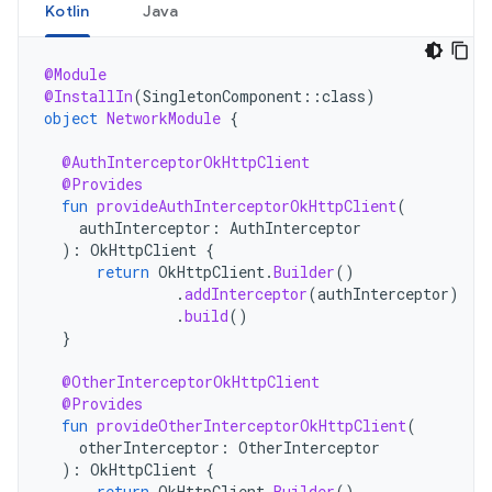
Kotlin
Java
@Module
@InstallIn
(
SingletonComponent
::
class
)
object
NetworkModule
{
@AuthInterceptorOkHttpClient
@Provides
fun
provideAuthInterceptorOkHttpClient
(
authInterceptor
:
AuthInterceptor
):
OkHttpClient
{
return
OkHttpClient
.
Builder
()
.
addInterceptor
(
authInterceptor
)
.
build
()
}
@OtherInterceptorOkHttpClient
@Provides
fun
provideOtherInterceptorOkHttpClient
(
otherInterceptor
:
OtherInterceptor
):
OkHttpClient
{
return
OkHttpClient
.
Builder
()