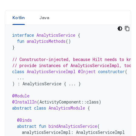
Kotlin
Java
interface
AnalyticsService
{
fun
analyticsMethods
()
}
// Constructor-injected, because Hilt needs to kno
// provide instances of AnalyticsServiceImpl, too.
class
AnalyticsServiceImpl
@Inject
constructor
(
...
)
:
AnalyticsService
{
...
}
@Module
@InstallIn
(
ActivityComponent
::
class
)
abstract
class
AnalyticsModule
{
@Binds
abstract
fun
bindAnalyticsService
(
analyticsServiceImpl
:
AnalyticsServiceImpl