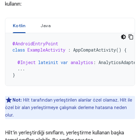
kullanın:
Kotlin
Java
@AndroidEntryPoint
class
ExampleActivity
:
AppCompatActivity
()
{
@Inject
lateinit
var
analytics
:
AnalyticsAdapter
...
}
Not:
Hilt tarafından yerleştirilen alanlar özel olamaz. Hilt ile
özel bir alan yerleştirmeye çalışmak derleme hatasına neden
olur.
Hilt'in yerleştirdiği sınıfların, yerleştirme kullanan başka