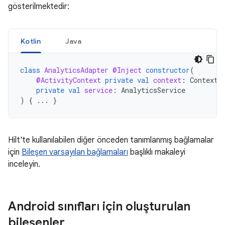
gösterilmektedir:
Kotlin
Java
class
AnalyticsAdapter
@Inject
constructor
(
@ActivityContext
private
val
context
:
Context
,
private
val
service
:
AnalyticsService
)
{
...
}
Hilt'te kullanılabilen diğer önceden tanımlanmış bağlamalar
için
Bileşen varsayılan bağlamaları
başlıklı makaleyi
inceleyin.
Android sınıfları için oluşturulan
bileşenler