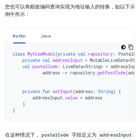
您也可以将邮政编码查询实现为地址输入的转换，如以下示
例中所示：
Kotlin
Java
class
MyViewModel
(
private
val
repository
:
PostalCo
private
val
addressInput
=
MutableLiveData<Str
val
postalCode
:
LiveData<String>
=
addressInpu
address
-
>
repository
.
getPostCode
(
addr
private
fun
setInput
(
address
:
String
)
{
addressInput
.
value
=
address
}
}
在这种情况下，
postalCode
字段定义为
addressInput