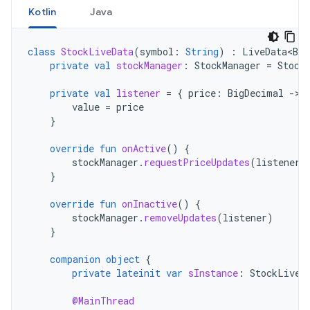
Kotlin
Java
class
StockLiveData
(
symbol
:
String
)
:
LiveData<Big
private
val
stockManager
:
StockManager
=
Stock
private
val
listener
=
{
price
:
BigDecimal
-
value
=
price
}
override
fun
onActive
()
{
stockManager
.
requestPriceUpdates
(
listener
)
}
override
fun
onInactive
()
{
stockManager
.
removeUpdates
(
listener
)
}
companion
object
{
private
lateinit
var
sInstance
:
StockLiveD
@MainThread