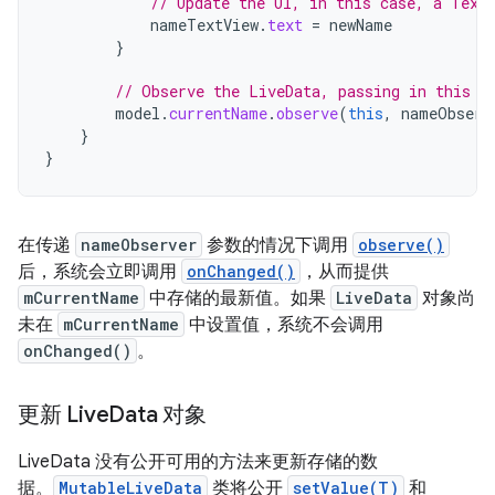
// Update the UI, in this case, a Text
nameTextView
.
text
=
newName
}
// Observe the LiveData, passing in this a
model
.
currentName
.
observe
(
this
,
nameObserv
}
}
在传递
nameObserver
参数的情况下调用
observe()
后，系统会立即调用
onChanged()
，从而提供
mCurrentName
中存储的最新值。如果
LiveData
对象尚
未在
mCurrentName
中设置值，系统不会调用
onChanged()
。
更新 Live
Data 对象
LiveData 没有公开可用的方法来更新存储的数
据。
MutableLiveData
类将公开
setValue(T)
和