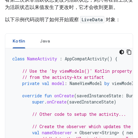
者第二次从非活跃状态更改为活跃状态，则只有在自上次变
为活跃状态以来值发生了更改时，它才会收到更新。
以下示例代码说明了如何开始观察
LiveData
对象：
Kotlin
Java
class
NameActivity
:
AppCompatActivity
()
{
// Use the 'by viewModels()' Kotlin property d
// from the activity-ktx artifact
private
val
model
:
NameViewModel
by
viewModels
override
fun
onCreate
(
savedInstanceState
:
Bund
super
.
onCreate
(
savedInstanceState
)
// Other code to setup the activity...
// Create the observer which updates the UI
val
nameObserver
=
Observer<String>
{
newN