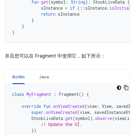
fun
get
(
symbol
:
String
):
StockLiveData
{
sInstance
=
if
(
::
sInstance
.
isInitiali
return
sInstance
}
}
}
并且您可以在 Fragment 中使用它，如下所示：
Kotlin
Java
class
MyFragment
:
Fragment
()
{
override
fun
onViewCreated
(
view
:
View
,
savedIn
super
.
onViewCreated
(
view
,
savedInstanceSta
StockLiveData
.
get
(
symbol
).
observe
(
viewLife
// Update the UI.
})