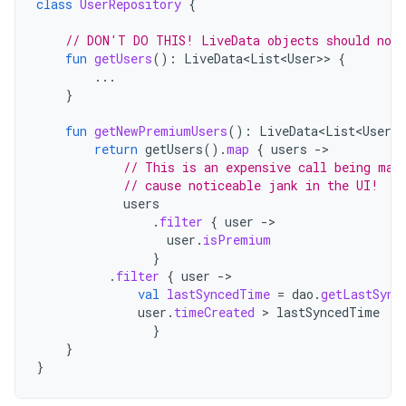
class
UserRepository
{
// DON'T DO THIS! LiveData objects should not 
fun
getUsers
():
LiveData<List<User>
>
{
...
}
fun
getNewPremiumUsers
():
LiveData<List<User>
>
return
getUsers
().
map
{
users
-
// This is an expensive call being mad
// cause noticeable jank in the UI!
users
.
filter
{
user
-
user
.
isPremium
}
.
filter
{
user
-
val
lastSyncedTime
=
dao
.
getLastSync
user
.
timeCreated
 > 
lastSyncedTime
}
}
}