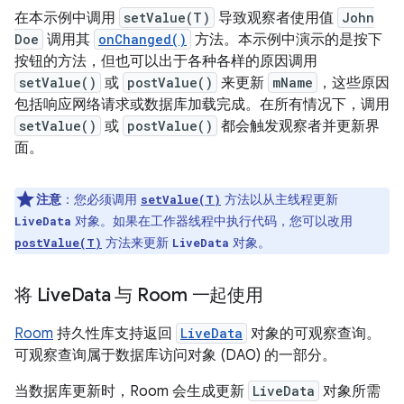
在本示例中调用
setValue(T)
导致观察者使用值
John
Doe
调用其
onChanged()
方法。本示例中演示的是按下
按钮的方法，但也可以出于各种各样的原因调用
setValue()
或
postValue()
来更新
mName
，这些原因
包括响应网络请求或数据库加载完成。在所有情况下，调用
setValue()
或
postValue()
都会触发观察者并更新界
面。
注意
：您必须调用
方法以从主线程更新
setValue(T)
对象。如果在工作器线程中执行代码，您可以改用
LiveData
方法来更新
对象。
postValue(T)
LiveData
将 Live
Data 与 Room 一起使用
Room
持久性库支持返回
LiveData
对象的可观察查询。
可观察查询属于数据库访问对象 (DAO) 的一部分。
当数据库更新时，Room 会生成更新
LiveData
对象所需