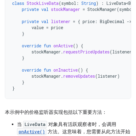
class
StockLiveData
(
symbol
:
String
)
:
LiveData<Big
private
val
stockManager
=
StockManager
(
symbol
private
val
listener
=
{
price
:
BigDecimal
-
value
=
price
}
override
fun
onActive
()
{
stockManager
.
requestPriceUpdates
(
listener
)
}
override
fun
onInactive
()
{
stockManager
.
removeUpdates
(
listener
)
}
}
本示例中的价格监听器实现包括以下重要方法：
当
LiveData
对象具有活跃观察者时，会调用
onActive()
方法。这意味着，您需要从此方法开始