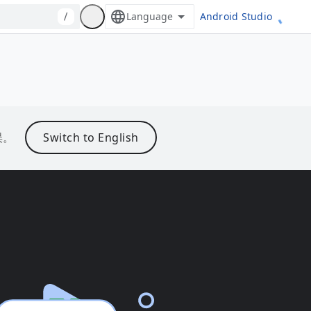
Android Studio
/
误。