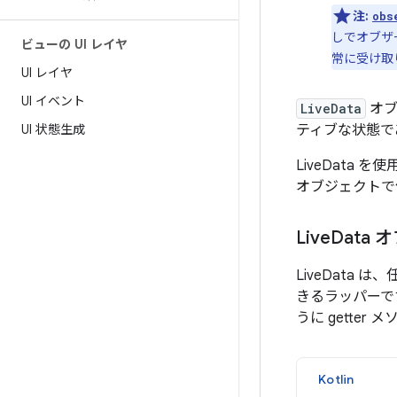
注:
obs
しでオブザ
ビューの UI レイヤ
常に受け取
UI レイヤ
UI イベント
LiveData
オブ
UI 状態生成
ティブな状態で
LiveData
オブジェクトで
Live
Data
LiveData 
きるラッパーで
うに gette
Kotlin