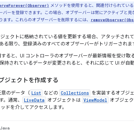
メソッドを使用すると、関連付けられてい
erveForever(Observer)
ーバーを登録できます。この場合、オブザーバーは常にアクティブと見
ります。これらのオブザーバーを削除するには、
removeObserver(Obs
ジェクトに格納されている値を更新する場合、アタッチされ
ある限り、登録済みのすべてのオブザーバーがトリガーされま
 を使用すると、UI コントローラのオブザーバーが最新情報を受け
保持されているデータが変更されると、それに応じて UI が自
 オブジェクトを作成する
は、任意のデータ（
List
などの
Collections
を実装するオブジェ
す。通常、
LiveData
オブジェクトは
ViewModel
オブジェク
r メソッドを介してアクセスします。
Java