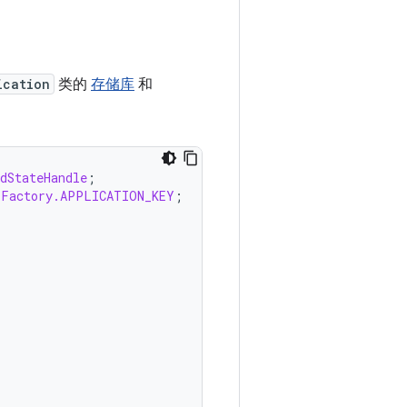
ication
类的
存储库
和
dStateHandle
;
lFactory.APPLICATION_KEY
;