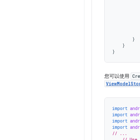
}
}
}
您可以使用
Cr
ViewModelSto
import
and
import
and
import
and
import
and
// ...
// Use 