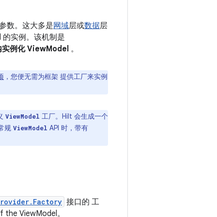
为参数。这大多是
网域
层或
数据
层
el 的实例。该机制是
化 ViewModel
。
项
，您便无需为框架 提供工厂来实例
义
工厂。Hilt 会生成一个
ViewModel
用常规
API 时，带有
ViewModel
rovider.Factory
接口的 工
 the ViewModel。