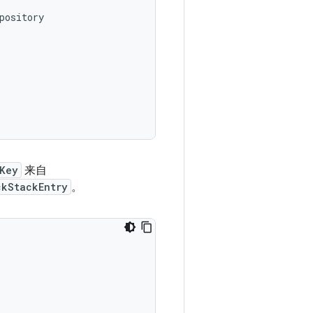
pository
.Key
来自
ckStackEntry
。