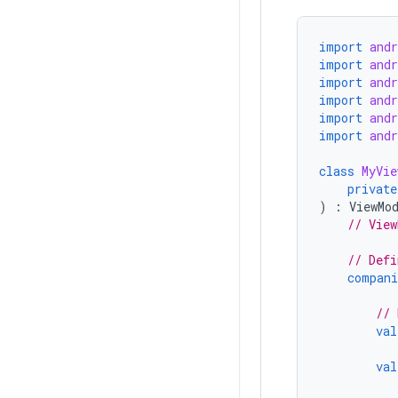
import
andr
import
and
import
andr
import
and
import
and
import
and
class
MyVie
private
)
:
ViewMo
// View
// Defi
compani
// 
val
val