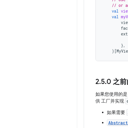
// or a
val
vie
val
myV
vie
fac
ext
},
)
[
MyVie
2
.
5
.
0 之前
如果您使用的是 2
供 工厂并实现
如果需要
Abstrac