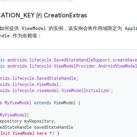
CATION
_
KEY 的 Creation
Extras
了如何提供
ViewModel
的实例，该实例会将作用域限定为
Appl
ndle
作为依赖项：
ic
androidx.lifecycle.SavedStateHandleSupport.createSave
ic
androidx.lifecycle.ViewModelProvider.AndroidViewMode
oidx.lifecycle.SavedStateHandle
;
oidx.lifecycle.ViewModel
;
roidx.lifecycle.viewmodel.ViewModelInitializer
;
s
MyViewModel
extends
ViewModel
{
MyViewModel
(
epository
myRepository
,
edStateHandle
savedStateHandle
 Init ViewModel here */
}