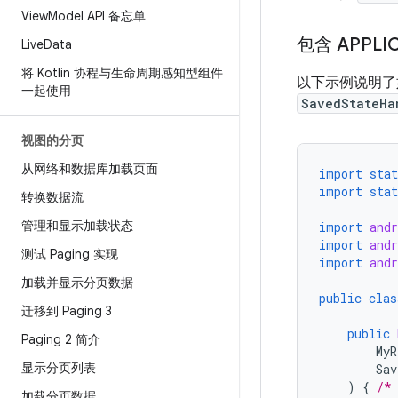
View
Model API 备忘单
包含 APPLI
Live
Data
将 Kotlin 协程与生命周期感知型组件
以下示例说明
一起使用
SavedStateHa
视图的分页
从网络和数据库加载页面
import stat
import stat
转换数据流
管理和显示加载状态
import
andr
import
andr
测试 Paging 实现
import
and
加载并显示分页数据
public
clas
迁移到 Paging 3
public
Paging 2 简介
MyR
显示分页列表
Sav
)
{
/*
加载分页数据