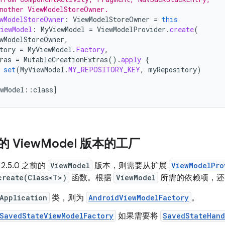
nother ViewModelStoreOwner.
wModelStoreOwner
:
ViewModelStoreOwner
=
this
iewModel
:
MyViewModel
=
ViewModelProvider
.
create
(
wModelStoreOwner
,
tory
=
MyViewModel
.
Factory
,
ras
=
MutableCreationExtras
().
apply
{
set
(
MyViewModel
.
MY_REPOSITORY_KEY
,
myRepository
)
wModel
::
class
]
的 View
Model 版本的工厂
.5.0 之前的
ViewModel
版本，则需要从扩展
ViewModelPro
create(Class<T>)
函数。根据
ViewModel
所需的依赖项，还
Application
类，则为
AndroidViewModelFactory
。
tSavedStateViewModelFactory
如果需要将
SavedStateHand