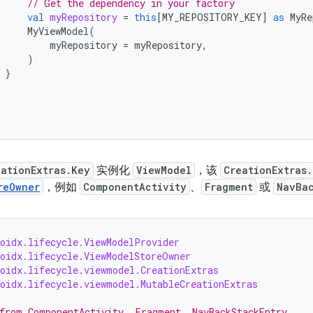
// Get the dependency in your factory
val
myRepository
=
this
[
MY_REPOSITORY_KEY
]
as
MyRe
MyViewModel
(
myRepository
=
myRepository
,
)
}
eationExtras.Key
实例化
ViewModel
，该
CreationExtras
reOwner
，例如
ComponentActivity
、
Fragment
或
NavBa
roidx.lifecycle.ViewModelProvider
roidx.lifecycle.ViewModelStoreOwner
roidx.lifecycle.viewmodel.CreationExtras
roidx.lifecycle.viewmodel.MutableCreationExtras
from ComponentActivity, Fragment, NavBackStackEntry,