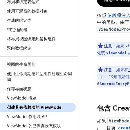
布局和绑定表达式
使用可观察的数据对象
按照
依赖项注
生成的绑定类
中的类型。由于框
ViewModelPro
绑定适配器
将布局视图绑定到架构组件
注意
：如果
Vi
双向数据绑定
化该
ViewModel
视图的生命周期
注意
：如果在
使用生命周期感知型组件处理生命周
工厂，它知道如何
期
@AndroidEntryP
保存界面状态
View
Model 概览
包含 Creat
创建具有依赖项的 View
Model
View
Model 作用域 API
如果
ViewMode
View
Model 的已保存状态模块
厂。替换
crea