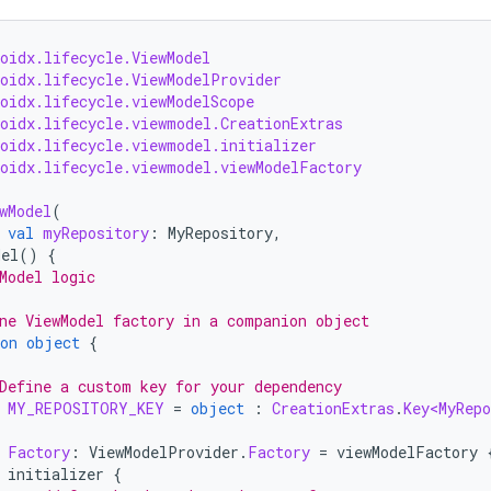
oidx.lifecycle.ViewModel
roidx.lifecycle.ViewModelProvider
oidx.lifecycle.viewModelScope
roidx.lifecycle.viewmodel.CreationExtras
roidx.lifecycle.viewmodel.initializer
roidx.lifecycle.viewmodel.viewModelFactory
wModel
(
val
myRepository
:
MyRepository
,
del
()
{
Model logic
ne ViewModel factory in a companion object
on
object
{
Define a custom key for your dependency
MY_REPOSITORY_KEY
=
object
:
CreationExtras
.
Key<MyRepo
Factory
:
ViewModelProvider
.
Factory
=
viewModelFactory
initializer
{