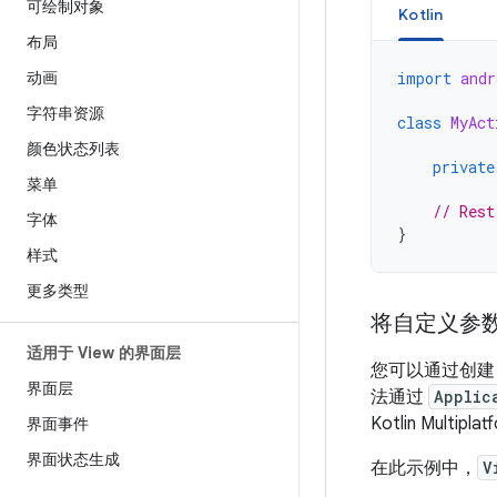
可绘制对象
Kotlin
布局
动画
import
andr
字符串资源
class
MyAct
颜色状态列表
private
菜单
// Rest
字体
}
样式
更多类型
将自定义参数作
适用于 View 的界面层
您可以通过创建
界面层
法通过
Applic
Kotlin Mul
界面事件
界面状态生成
在此示例中，
V