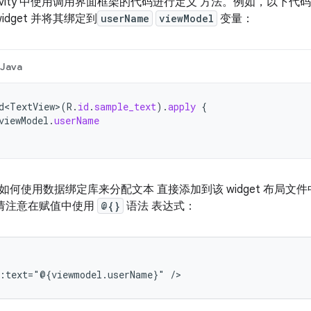
tivity 中使用调用界面框架的代码进行定义 方法。例如，以下代
idget 并将其绑定到
userName
viewModel
变量：
Java
d<TextView>
(
R
.
id
.
sample_text
).
apply
{
viewModel
.
userName
如何使用数据绑定库来分配文本 直接添加到该 widget 布局文
代码请注意在赋值中使用
@{}
语法 表达式：
d:text="@{viewmodel.userName}"