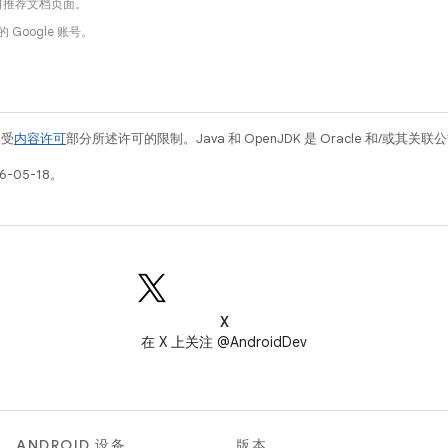
何推荐文档页面。
的 Google 账号。
例受
内容许可
部分所述许可的限制。Java 和 OpenJDK 是 Oracle 和/或其
-05-18。
X
在 X 上关注 @AndroidDev
ANDROID 设备
版本