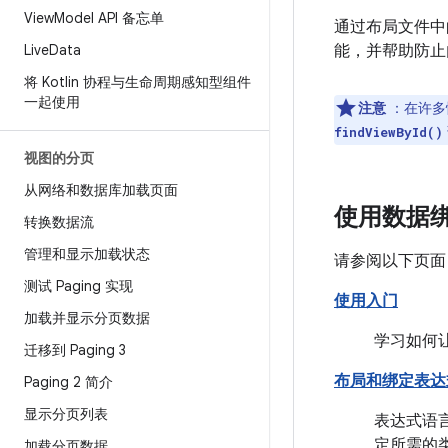
View
Model API 备忘单
通过布局文件中
Live
Data
能，并帮助防止内
将 Kotlin 协程与生命周期感知型组件
一起使用
注意
：在许多
findViewById()
视图的分页
从网络和数据库加载页面
使用数据
转换数据流
管理和显示加载状态
请参阅以下页面，
测试 Paging 实现
使用入门
加载并显示分页数据
学习如何让
迁移到 Paging 3
布局和绑定表达
Paging 2 简介
显示分页列表
表达式语
定所需的
加载分页数据