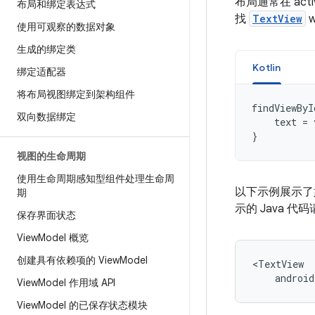
布局通常在 ac
布局和绑定表达式
找
TextView
w
使用可观察的数据对象
生成的绑定类
Kotlin
绑定适配器
将布局视图绑定到架构组件
findViewByI
双向数据绑定
text
=
}
视图的生命周期
使用生命周期感知型组件处理生命周
以下示例展示了
期
示的 Java 
保存界面状态
View
Model 概览
创建具有依赖项的 View
Model
androi
View
Model 作用域 API
View
Model 的已保存状态模块