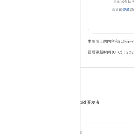
目前没有任
请尝试
登录
您
本页面上的内容和代码示
最后更新时间 (UTC)：2026
微信
在微信中关注 Android 开发者
关于 ANDROID
发现