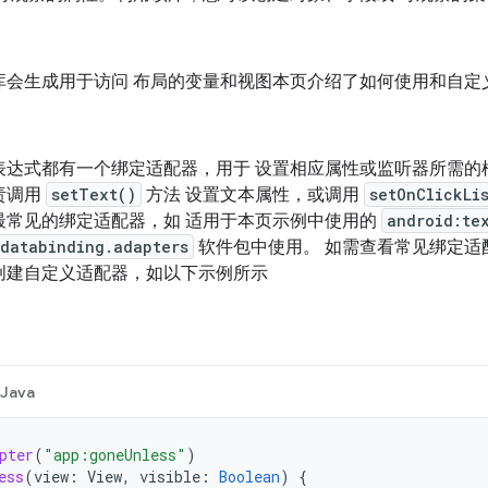
库会生成用于访问 布局的变量和视图本页介绍了如何使用和自定
表达式都有一个绑定适配器，用于 设置相应属性或监听器所需的
责调用
setText()
方法 设置文本属性，或调用
setOnClickLi
最常见的绑定适配器，如 适用于本页示例中使用的
android:te
.databinding.adapters
软件包中使用。 如需查看常见绑定适
创建自定义适配器，如以下示例所示
Java
pter
(
"app:goneUnless"
)
ess
(
view
:
View
,
visible
:
Boolean
)
{