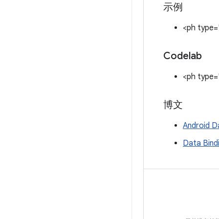
示例
<ph type=
Codelab
<ph type=
博文
Android
Data Bin