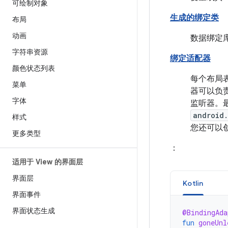
可绘制对象
生成的绑定类
布局
动画
数据绑定
字符串资源
绑定适配器
颜色状态列表
每个布局
菜单
器可以负
字体
监听器。
android
样式
您还可以
更多类型
：
适用于 View 的界面层
界面层
Kotlin
界面事件
界面状态生成
@BindingAda
fun
goneUnl