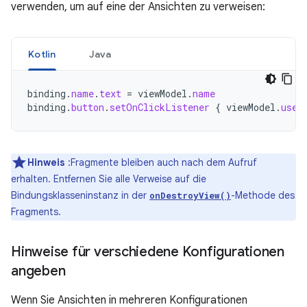
verwenden, um auf eine der Ansichten zu verweisen:
Kotlin
Java
binding
.
name
.
text
=
viewModel
.
name
binding
.
button
.
setOnClickListener
{
viewModel
.
user
Hinweis
:Fragmente bleiben auch nach dem Aufruf
erhalten. Entfernen Sie alle Verweise auf die
Bindungsklasseninstanz in der
-Methode des
onDestroyView()
Fragments.
Hinweise für verschiedene Konfigurationen
angeben
Wenn Sie Ansichten in mehreren Konfigurationen