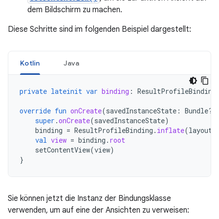
dem Bildschirm zu machen.
Diese Schritte sind im folgenden Beispiel dargestellt:
Kotlin
Java
private
lateinit
var
binding
:
ResultProfileBinding
override
fun
onCreate
(
savedInstanceState
:
Bundle?)
super
.
onCreate
(
savedInstanceState
)
binding
=
ResultProfileBinding
.
inflate
(
layoutI
val
view
=
binding
.
root
setContentView
(
view
)
}
Sie können jetzt die Instanz der Bindungsklasse
verwenden, um auf eine der Ansichten zu verweisen: