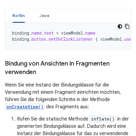
Kotlin
Java
binding
.
name
.
text
=
viewModel
.
name
binding
.
button
.
setOnClickListener
{
viewModel
.
user
Bindung von Ansichten in Fragmenten
verwenden
Wenn Sie eine Instanz der Bindungsklasse für die
Verwendung mit einem Fragment einrichten möchten,
führen Sie die folgenden Schritte in der Methode
onCreateView()
des Fragments aus:
Rufen Sie die statische Methode
inflate()
in der
generierten Bindungsklasse auf. Dadurch wird eine
Instanz der Bindungsklasse für das zu verwendende