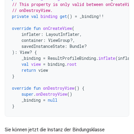
// This property is only valid between onCreateVie
// onDestroyView.
private
val
binding
get
()
=
_binding
!!
override
fun
onCreateView
(
inflater
:
LayoutInflater
,
container
:
ViewGroup?,
savedInstanceState
:
Bundle?
):
View? 
{
_binding
=
ResultProfileBinding
.
inflate
(
inflat
val
view
=
binding
.
root
return
view
}
override
fun
onDestroyView
()
{
super
.
onDestroyView
()
_binding
=
null
}
Sie können jetzt die Instanz der Bindungsklasse