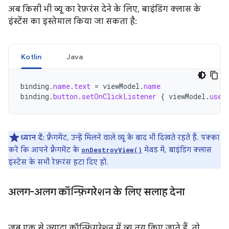
अब किसी भी व्यू का रेफ़रंस देने के लिए, बाइंडिंग क्लास के
इंस्टेंस का इस्तेमाल किया जा सकता है:
Kotlin
Java
binding
.
name
.
text
=
viewModel
.
name
binding
.
button
.
setOnClickListener
{
viewModel
.
user
ध्यान दें:
फ़्रैगमेंट, उन्हें मिलने वाले व्यू के बाद भी दिखते रहते हैं. पक्का
करें कि आपने फ़्रैगमेंट के
मेथड में, बाइंडिंग क्लास
onDestroyView()
इंस्टेंस के सभी रेफ़रंस हटा दिए हों.
अलग-अलग कॉन्फ़िगरेशन के लिए सलाह देना
जब एक से ज़्यादा कॉन्फ़िगरेशन में व्यू तय किए जाते हैं, तो