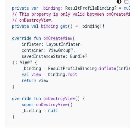
private
var
_binding
:
ResultProfileBinding? 
=
null
// This property is only valid between onCreateVie
// onDestroyView.
private
val
binding
get
()
=
_binding
!!
override
fun
onCreateView
(
inflater
:
LayoutInflater
,
container
:
ViewGroup?,
savedInstanceState
:
Bundle?
):
View? 
{
_binding
=
ResultProfileBinding
.
inflate
(
inflat
val
view
=
binding
.
root
return
view
}
override
fun
onDestroyView
()
{
super
.
onDestroyView
()
_binding
=
null
}