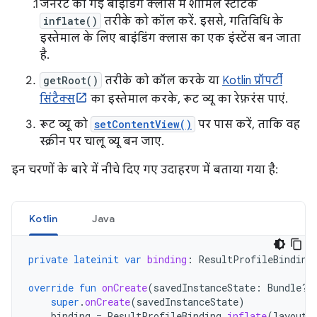
जनरेट की गई बाइंडिंग क्लास में शामिल स्टैटिक
inflate()
तरीके को कॉल करें. इससे, गतिविधि के
इस्तेमाल के लिए बाइंडिंग क्लास का एक इंस्टेंस बन जाता
है.
getRoot()
तरीके को कॉल करके या
Kotlin प्रॉपर्टी
सिंटैक्स
का इस्तेमाल करके, रूट व्यू का रेफ़रंस पाएं.
रूट व्यू को
setContentView()
पर पास करें, ताकि वह
स्क्रीन पर चालू व्यू बन जाए.
इन चरणों के बारे में नीचे दिए गए उदाहरण में बताया गया है:
Kotlin
Java
private
lateinit
var
binding
:
ResultProfileBinding
override
fun
onCreate
(
savedInstanceState
:
Bundle?)
super
.
onCreate
(
savedInstanceState
)
binding
=
ResultProfileBinding
.
inflate
(
layoutI