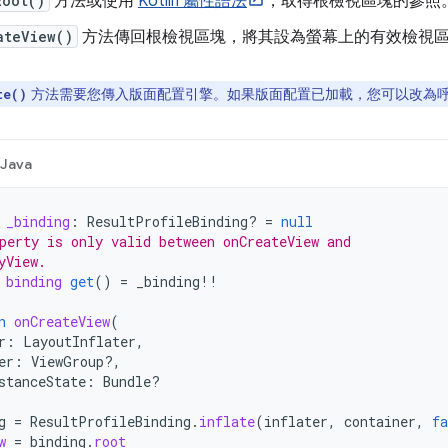
Root()
方法或使用
Kotlin 屬性語法
，取得根檢視區塊的參照
ateView()
方法傳回根檢視區塊，將其設為螢幕上的有效檢視
方法需要您傳入版面配置引擎。如果版面配置已加載，您可以改為
te()
Java
_binding
:
ResultProfileBinding? 
=
null
perty is only valid between onCreateView and
yView.
binding
get
()
=
_binding
!!
n
onCreateView
(
r
:
LayoutInflater
,
er
:
ViewGroup?,
stanceState
:
Bundle?
g
=
ResultProfileBinding
.
inflate
(
inflater
,
container
,
fa
w
=
binding
.
root