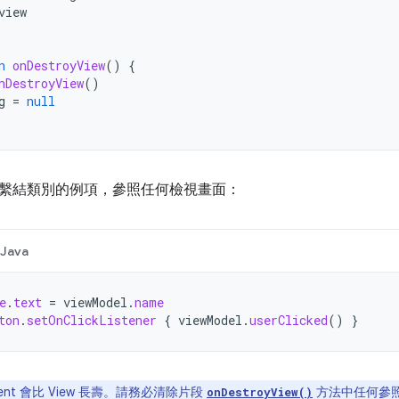
view
n
onDestroyView
()
{
nDestroyView
()
g
=
null
繫結類別的例項，參照任何檢視畫面：
Java
e
.
text
=
viewModel
.
name
ton
.
setOnClickListener
{
viewModel
.
userClicked
()
}
ment 會比 View 長壽。請務必清除片段
方法中任何參
onDestroyView()