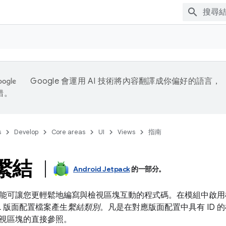
Google 會運用 AI 技術將內容翻譯成你偏好的語言，
錯。
s
Develop
Core areas
UI
Views
指南
w 繫結
Android Jetpack
的一部分。
能可讓您更輕鬆地編寫與檢視區塊互動的程式碼。在模組中啟用
L 版面配置檔案產生
繫結類別
。凡是在對應版面配置中具有 ID
視區塊的直接參照。