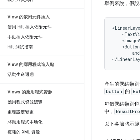
舉例來說，假
View 的依附元件插入
使用 Hilt 插入依附元件
<LinearLay
<TextVi
手動插入依附元件
<ImageV
<Button
Hilt 測試指南
and
View 的應用程式進入點
活動生命週期
產生的繫結類
button
的
Bu
Views 的應用程式資源
應用程式資源總覽
每個繫結類別
中，
ResultPr
處理設定變更
將應用程式本地化
以下各節將示範
複雜的 XML 資源