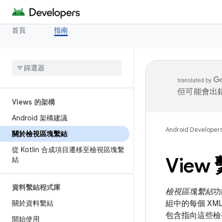
首頁
指南
但可能會出
Views 的架構
Android 架構建議
Android Developer
關於檢視區塊繫結
從 Kotlin 合成項目遷移至檢視區塊繫
Vie
結
資料繫結程式庫
檢視區塊繫結
功
關於資料繫結
組中的每個 XM
包含指向這些檢
開始使用