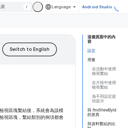
/
Android Studio
這個頁面中的內
容
設定
用量
在活動中使用
檢視繫結
在片段中使用
檢視繫結
為不同設定提
供提示
與 findViewById
檢視區塊繫結後，系統會為該模
的差異
 的檢視區塊，繫結類別的例項都會
與資料繫結的比