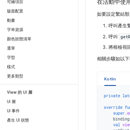
在活動中使
可繪項目
版面配置
如要設定繫結類
動畫
呼叫產生
字串資源
呼叫
get
顏色狀態清單
將根檢視
選單
字型
相關步驟如以下
樣式
更多類型
Kotlin
View 的 UI 層
private
lat
UI 層
override
fu
UI 事件
super
.
o
binding
產生 UI 狀態
val
vie