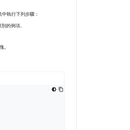
法中執行下列步驟：
類別的例項。
。
塊。