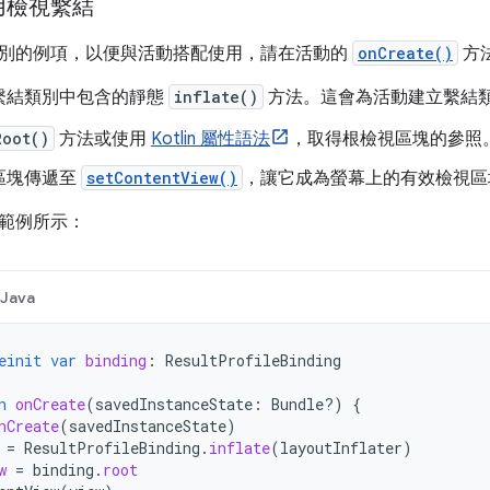
用檢視繫結
別的例項，以便與活動搭配使用，請在活動的
onCreate()
方
繫結類別中包含的靜態
inflate()
方法。這會為活動建立繫結
Root()
方法或使用
Kotlin 屬性語法
，取得根檢視區塊的參照
區塊傳遞至
setContentView()
，讓它成為螢幕上的有效檢視區
範例所示：
Java
einit
var
binding
:
ResultProfileBinding
n
onCreate
(
savedInstanceState
:
Bundle?)
{
nCreate
(
savedInstanceState
)
=
ResultProfileBinding
.
inflate
(
layoutInflater
)
w
=
binding
.
root