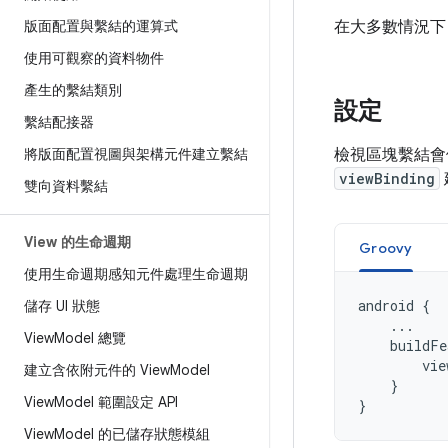
版面配置與繫結的運算式
在大多數情況下
使用可觀察的資料物件
產生的繫結類別
設定
繫結配接器
將版面配置視圖與架構元件建立繫結
檢視區塊繫結會
viewBinding
雙向資料繫結
View 的生命週期
Groovy
使用生命週期感知元件處理生命週期
android
{
儲存 UI 狀態
...
View
Model 總覽
buildFe
vie
建立含依附元件的 View
Model
}
View
Model 範圍設定 API
}
View
Model 的已儲存狀態模組