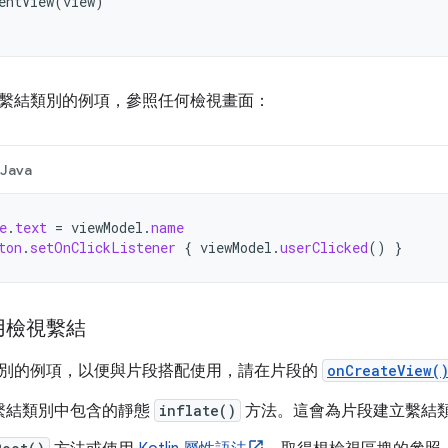
entView
(
view
)
繫結類別的例項，參照任何檢視畫面：
Java
e
.
text
=
viewModel
.
name
ton
.
setOnClickListener
{
viewModel
.
userClicked
()
}
用檢視繫結
別的例項，以便與片段搭配使用，請在片段的
onCreateView(
繫結類別中包含的靜態
inflate()
方法。這會為片段建立繫結