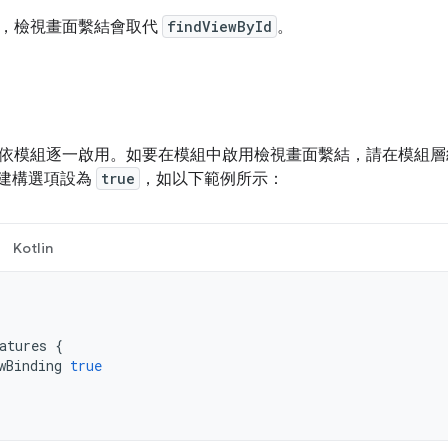
，檢視畫面繫結會取代
findViewById
。
依模組逐一啟用。如要在模組中啟用檢視畫面繫結，請在模組
建構選項設為
true
，如以下範例所示：
Kotlin
atures
{
wBinding
true