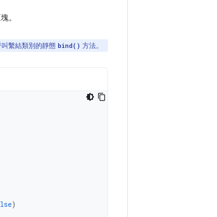
。
區塊。
呼叫繫結類別的靜態
方法。
bind()
lse
)