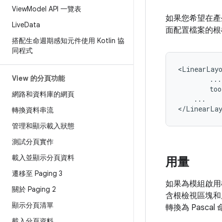
View
Model API 一覽表
如果您希望在產
Live
Data
面配置檔案的根
搭配生命週期感知元件使用 Kotlin 協
同程式
View 的分頁功能
too
網路和資料庫的網頁
...

轉換資料串流
管理和顯示載入狀態
測試分頁實作
載入並顯示分頁資料
用量
遷移至 Paging 3
如果為模組啟用
關於 Paging 2
含根檢視區塊和
顯示分頁清單
轉換為 Pasca
載入分頁資料