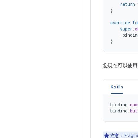
return
}
override
fu
super
.
o
_bindin
}
您現在可以使用
Kotlin
binding
.
nam
binding
.
but
注意：
Frag