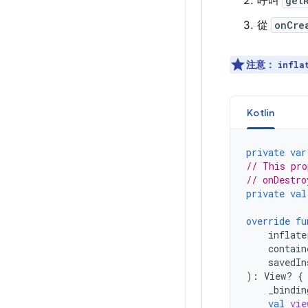
呼叫
get
從
onCre
注意：
infla
Kotlin
private
var
// This pro
// onDestro
private
val
override
fu
inflate
contain
savedIn
):
View? 
{
_bindin
val
vie